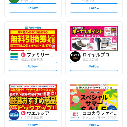
住之江店
住之江店
s
s
Follow
Follow
e
e
t
t
f
f
o
o
l
l
l
l
o
o
w
w
ファミリーマート
ロイヤルプロ
住之江公園駅西
住之江公園
s
s
Follow
Follow
e
e
t
t
f
f
o
o
l
l
l
l
o
o
w
w
ウエルシア
ココカラファイン
住之江新北島店
アクロスプラザ住之江店
s
s
Follow
Follow