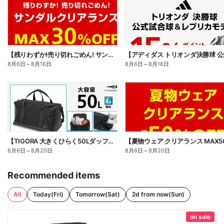
【残りわずか!売り切れごめん! サンダルクリアランス MAX30%OFF】
8月6日
～
8月16日
8月6日
～
8月16日
【TIGORA 大きくひらく50Lダッフルバッグ】
8月6日
～
8月20日
8月6日
～
8月20日
Recommended items
All
Today(Fri)
Tomorrow(Sat)
2d from now(Sun)
on sale