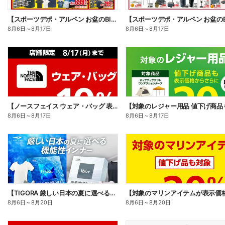
【スポーツデポ・アルペン お盆のBIG SALE!】
8月6日
～
8月17日
8月6日
～
8月17日
【ノースフェイス ウェア・バッグ 表示価格からさらに10%OFF】
8月6日
～
8月17日
8月6日
～
8月17日
【TIGORA 厳しい日本の夏に選べる機能性インナー】
8月6日
～
8月20日
8月6日
～
8月20日