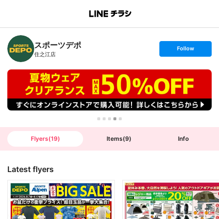
B
r
a
n
スポーツデポ
c
s
Follow
h
e
住之江店
T
t
o
f
p
o
l
l
o
w
Flyers
(
19
)
Items
(
9
)
Info
Latest flyers