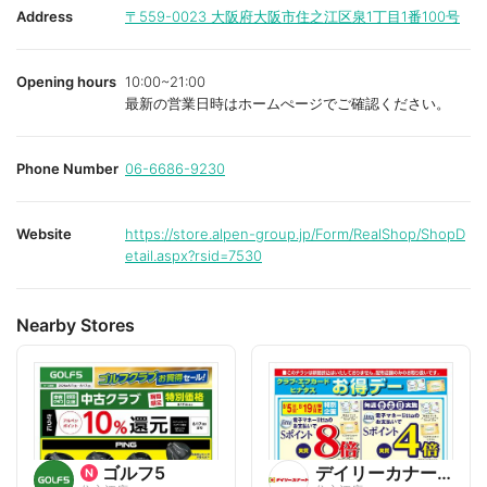
i
i
Address
〒559-0023
大阪府大阪市住之江区泉1丁目1番100号
t
t
e
e
Opening hours
10:00~21:00
最新の営業日時はホームぺージでご確認ください。
Phone Number
06-6686-9230
Website
https://store.alpen-group.jp/Form/RealShop/ShopD
etail.aspx?rsid=7530
Nearby Stores
ゴルフ5
デイリーカナート