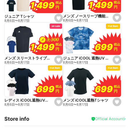
o
1,499
1,499
1,499
1,499
税込
税込
税込
税込
r
r
円
円
円
円
i
i
t
t
e
e
メンズ ノースリーブ機能シャツ
ジュニア Tシャツ
s
s
8月6日
〜
8月17日
8月6日
〜
8月17日
e
e
on sale
Hot Item
t
t
f
f
a
a
v
v
3,300
3,300
メ
o
o
699
699
1,499
1,499
税込
税込
税込
税込
r
r
円
円
円
円
i
i
t
t
e
e
ジュニア iCOOL 遮熱UV Tシャツ
メンズ スリーストライプス機能Tシャツ
s
s
8月6日
〜
8月17日
8月6日
〜
8月17日
e
e
Hot Item
Hot Item
t
t
f
f
a
a
v
v
o
o
699
699
699
699
税込
税込
税込
税込
r
r
円
円
円
円
i
i
t
t
e
e
メンズ iCOOL遮熱Tシャツ
レディス iCOOL遮熱UVカットTシャツ
s
s
8月6日
〜
8月17日
8月6日
〜
8月17日
e
e
t
t
f
f
Store info
a
a
Official Account
v
v
o
o
r
r