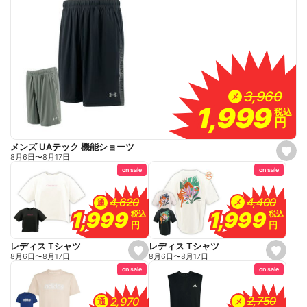
3,960
3,960
メ
1,999
1,999
税込
税込
円
円
メンズ UAテック 機能ショーツ
s
8月6日
〜
8月17日
e
on sale
on sale
t
f
a
v
4,400
4,400
4,620
4,620
メ
通
o
1,999
1,999
1,999
1,999
税込
税込
税込
税込
r
円
円
円
円
i
t
e
レディス Tシャツ
レディス Tシャツ
s
s
8月6日
〜
8月17日
8月6日
〜
8月17日
e
e
on sale
on sale
t
t
f
f
a
a
v
v
2,750
2,750
2,970
2,970
メ
通
o