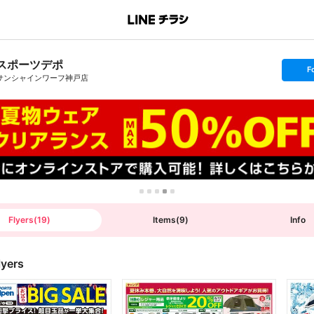
スポーツデポ
s
F
e
サンシャインワーフ神戸店
t
f
o
l
l
o
w
Flyers
(
19
)
Items
(
9
)
Info
lyers