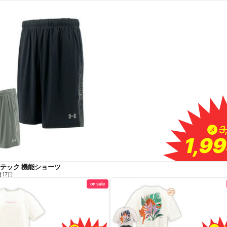
3
3
メ
1,9
1,9
Aテック 機能ショーツ
月17日
on sale