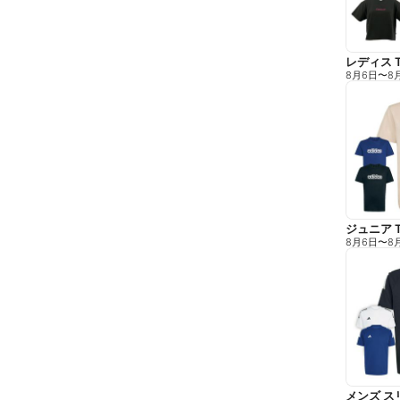
レディス 
8月6日
〜
8
ジュニア 
8月6日
〜
8