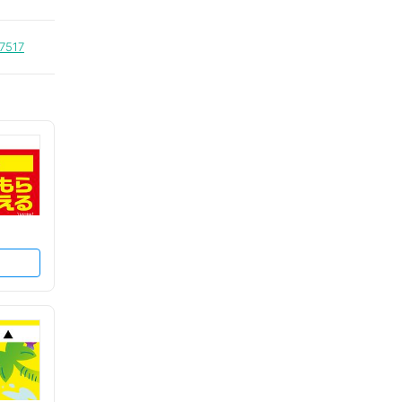
=7517