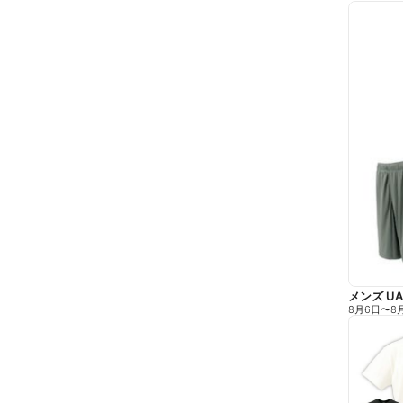
メンズ U
8月6日
〜
8