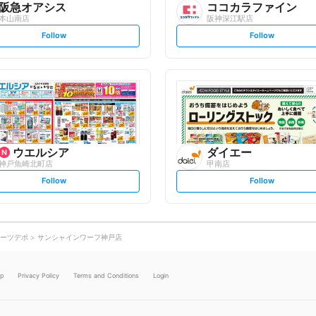
阪急オアシス
ココカラファイン
本山南店
阪神深江駅店
s
s
Follow
Follow
e
e
t
t
f
f
o
o
l
l
l
l
o
o
w
w
ウエルシア
ダイエー
神戸魚崎北町店
甲南店
s
s
Follow
Follow
e
e
t
t
f
f
o
o
l
l
l
l
o
o
ーツデポ
サンシャインワーフ神戸店
w
w
lp
Privacy Policy
Terms and Conditions
Login