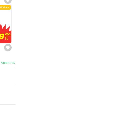
s
e
Hot Item
t
f
a
v
o
r
i
t
9
9
e
税込
税込
円
円
s
e
t
f
a
l Account
v
o
r
i
t
e