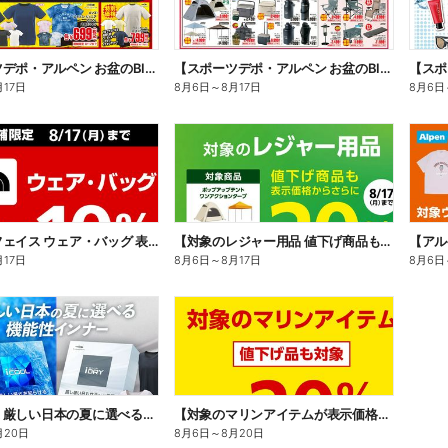
【スポーツデポ・アルペン お盆のBIG SALE!】
【スポーツデポ・アルペン お盆のBIG SALE!】
月17日
8月6日
～
8月17日
8月6日
【ノースフェイス ウェア・バッグ 表示価格からさらに10%OFF】
【対象のレジャー用品 値下げ商品も表示価格からさらに20%OFF】
月17日
8月6日
～
8月17日
8月6日
【TIGORA 厳しい日本の夏に選べる機能性インナー】
【対象のマリンアイテムが表示価格からさらに20%OFF 値下げ品も対象】
月20日
8月6日
～
8月20日