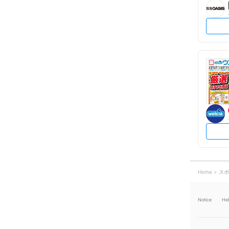
Home
スポ
Notice
He