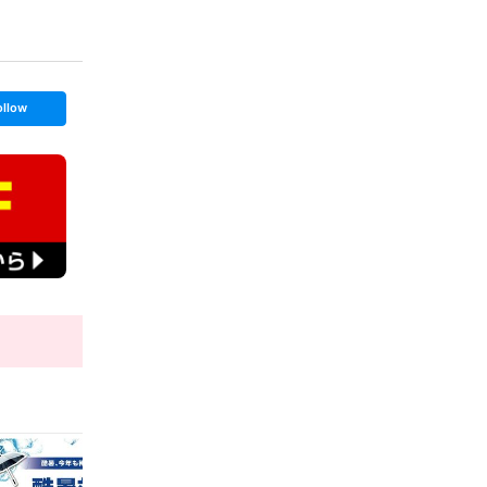
ollow
t