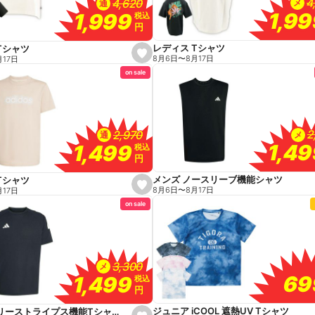
4
4
4,620
4,620
メ
通
1,9
1,9
1,999
1,999
税込
税込
円
円
レディス Tシャツ
Tシャツ
s
8月6日
〜
8月17日
月17日
e
on sale
t
f
a
v
o
r
i
2
2
2,970
2,970
メ
通
t
1,4
1,4
1,499
1,499
e
税込
税込
円
円
メンズ ノースリーブ機能シャツ
Tシャツ
s
8月6日
〜
8月17日
月17日
e
on sale
t
f
a
v
o
r
i
3,300
3,300
メ
t
69
69
1,499
1,499
e
税込
税込
円
円
ジュニア iCOOL 遮熱UV Tシャツ
メンズ スリーストライプス機能Tシャツ