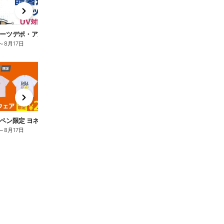
x
e
n
【スポーツデポ・アルペン お盆のBIG SALE!】
～
8月17日
t
x
e
n
【アルペン限定 ヨネックス 対象ウェア期間限定￥2,999(税込)】
～
8月17日