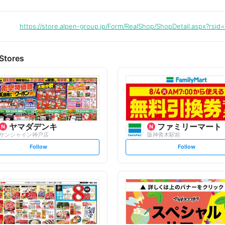
https://store.alpen-group.jp/Form/RealShop/ShopDetail.aspx?rsid
Stores
ヤマダデンキ
ファミリーマート
サンシャイン神戸店
阪神青木駅前
s
s
Follow
Follow
e
e
t
t
f
f
o
o
l
l
l
l
o
o
w
w