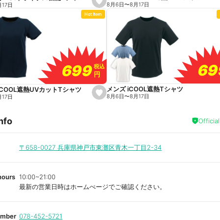
s
8月6日
〜
8月17日
月17日
e
Hot Item
t
f
a
v
o
r
i
t
69
69
699
699
e
税込
税込
円
円
メンズ iCOOL遮熱Tシャツ
iCOOL遮熱UVカットTシャツ
s
8月6日
〜
8月17日
月17日
e
t
f
nfo
a
Officia
v
o
r
i
〒658-0027
兵庫県神戸市東灘区青木一丁目2-34
t
e
hours
10:00~21:00
最新の営業日時はホームぺージでご確認ください。
umber
078-452-5721