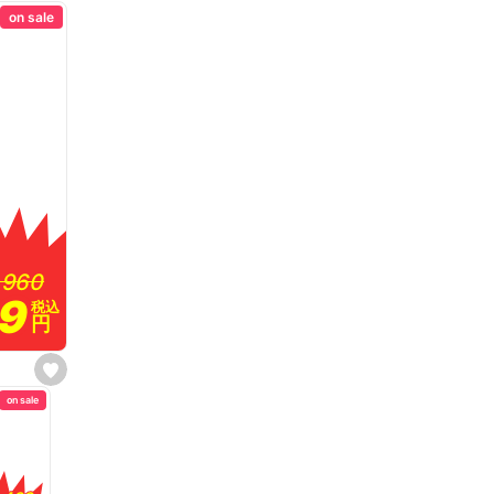
on sale
,960
,960
99
99
税込
税込
円
円
s
e
on sale
t
f
a
v
o
r
i