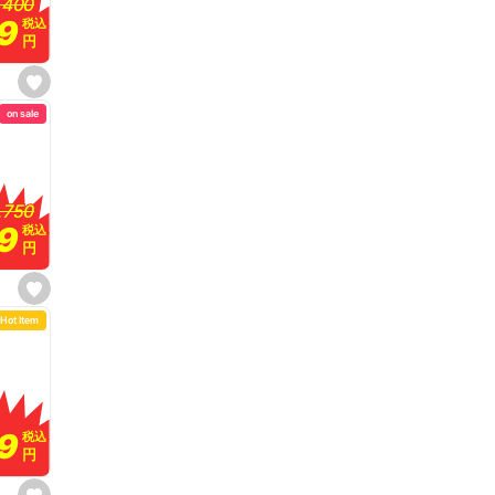
,400
,400
t
99
99
税込
税込
e
円
円
s
e
on sale
t
f
a
v
o
r
i
,750
,750
t
99
99
e
税込
税込
円
円
s
e
Hot Item
t
f
a
v
o
r
i
t
9
9
e
税込
税込
円
円