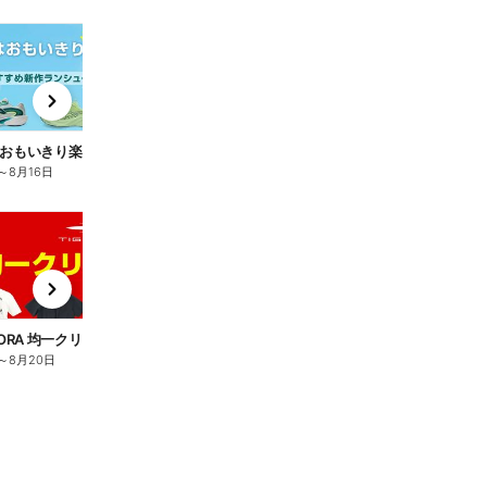
t
x
e
n
【夏はおもいきり楽しく走ろう! おすすめ新作ランシュー】
～
8月16日
t
x
e
n
GORA 均一クリアランス】
【アルペンアウトドアーズ 放射冷却生地の遮熱日傘 GoodsPress Award大賞受賞】
～
8月20日
8月6日
～
8月20日
8