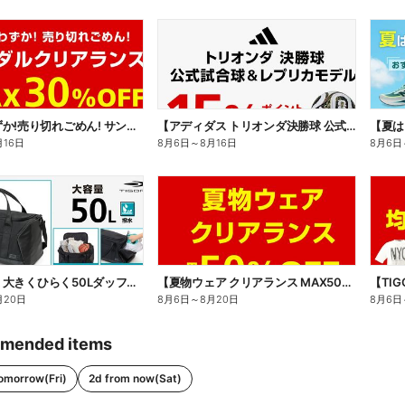
【残りわずか!売り切れごめん! サンダルクリアランス MAX30%OFF】
【アディダス トリオンダ決勝球 公式試合球&レプリカモデル 15%ポイント還元】
月16日
8月6日
～
8月16日
8月6日
【TIGORA 大きくひらく50Lダッフルバッグ】
【夏物ウェア クリアランス MAX50%OFF】
【TI
月20日
8月6日
～
8月20日
8月6日
mended items
omorrow(Fri)
2d from now(Sat)