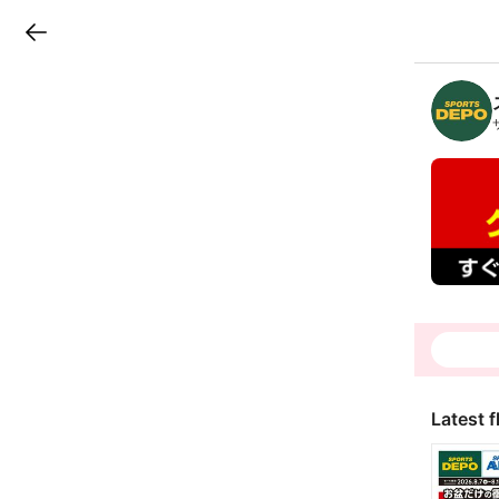
LINEチラシ
B
r
a
n
c
h
T
o
p
Latest f