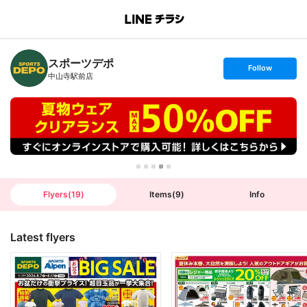
B
r
a
n
スポーツデポ
c
s
Follow
h
e
中山寺駅前店
T
t
o
f
p
o
l
l
o
w
Flyers
(
19
)
Items
(
9
)
Info
Latest flyers