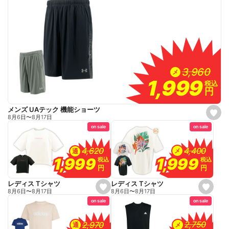
3,960
3,960
メ
1,999
1,999
税込
税込
円
円
メンズ UAテック 機能ショーツ
s
8月6日
〜
8月17日
e
on sale
on sale
t
f
a
v
4,400
4,400
4,620
4,620
メ
通
o
1,999
1,999
1,999
1,999
税込
税込
税込
税込
r
円
円
円
円
i
t
e
レディス Tシャツ
レディス Tシャツ
s
s
8月6日
〜
8月17日
8月6日
〜
8月17日
e
e
on sale
on sale
t
t
f
f
a
a
v
v
2,750
2,750
2,970
2,970
メ
通
o