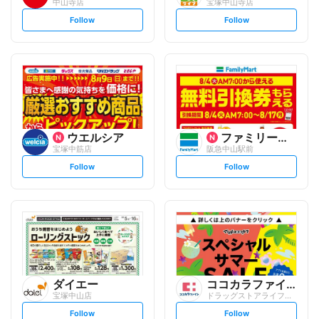
中山寺店
宝塚中山寺店
s
s
Follow
Follow
e
e
t
t
f
f
o
o
l
l
l
l
o
o
w
w
ウエルシア
ファミリーマート
宝塚中筋店
阪急中山駅前
s
s
Follow
Follow
e
e
t
t
f
f
o
o
l
l
l
l
o
o
w
w
ダイエー
ココカラファイン
宝塚中山店
ドラッグストアライフォート 中山店
s
s
Follow
Follow