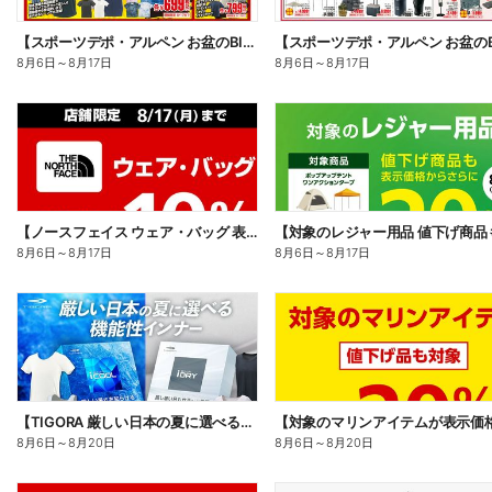
【スポーツデポ・アルペン お盆のBIG SALE!】
8月6日
～
8月17日
8月6日
～
8月17日
【ノースフェイス ウェア・バッグ 表示価格からさらに10%OFF】
8月6日
～
8月17日
8月6日
～
8月17日
【TIGORA 厳しい日本の夏に選べる機能性インナー】
8月6日
～
8月20日
8月6日
～
8月20日