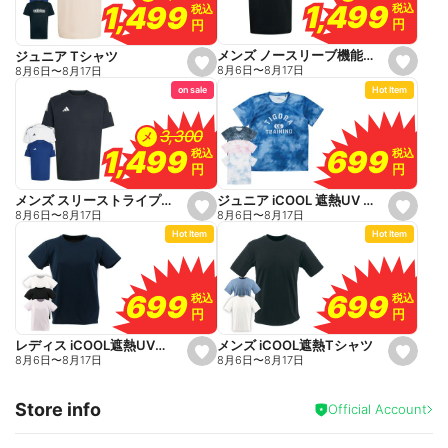
o
1,499
1,499
1,499
1,499
税込
税込
税込
税込
r
r
円
円
円
円
i
i
t
t
e
e
メンズ ノースリーブ機能シャツ
ジュニア Tシャツ
s
s
8月6日
〜
8月17日
8月6日
〜
8月17日
e
e
on sale
Hot Item
t
t
f
f
a
a
v
v
3,300
3,300
メ
o
o
699
699
1,499
1,499
税込
税込
税込
税込
r
r
円
円
円
円
i
i
t
t
e
e
ジュニア iCOOL 遮熱UV Tシャツ
メンズ スリーストライプス機能Tシャツ
s
s
8月6日
〜
8月17日
8月6日
〜
8月17日
e
e
Hot Item
Hot Item
t
t
f
f
a
a
v
v
o
o
699
699
699
699
税込
税込
税込
税込
r
r
円
円
円
円
i
i
t
t
e
e
メンズ iCOOL遮熱Tシャツ
レディス iCOOL遮熱UVカットTシャツ
s
s
8月6日
〜
8月17日
8月6日
〜
8月17日
e
e
t
t
f
f
Store info
a
a
Official Account
v
v
o
o
r
r