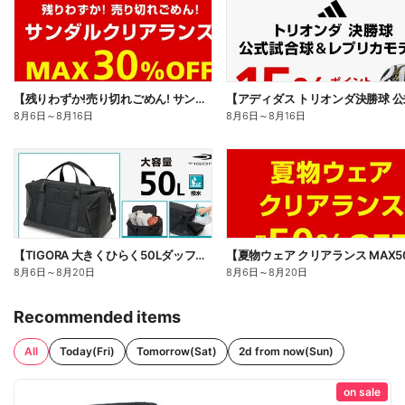
【残りわずか!売り切れごめん! サンダルクリアランス MAX30%OFF】
8月6日
～
8月16日
8月6日
～
8月16日
【TIGORA 大きくひらく50Lダッフルバッグ】
8月6日
～
8月20日
8月6日
～
8月20日
Recommended items
All
Today(Fri)
Tomorrow(Sat)
2d from now(Sun)
on sale