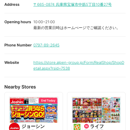
i
i
Address
〒665-0874
兵庫県宝塚市中筋5丁目10番27号
t
t
e
e
Opening hours
10:00~21:00
最新の営業日時はホームぺージでご確認ください。
Phone Number
0797-89-2645
Website
https://store.alpen-group.jp/Form/RealShop/ShopD
etail.aspx?rsid=7538
Nearby Stores
End Today
ジョーシン
ライフ