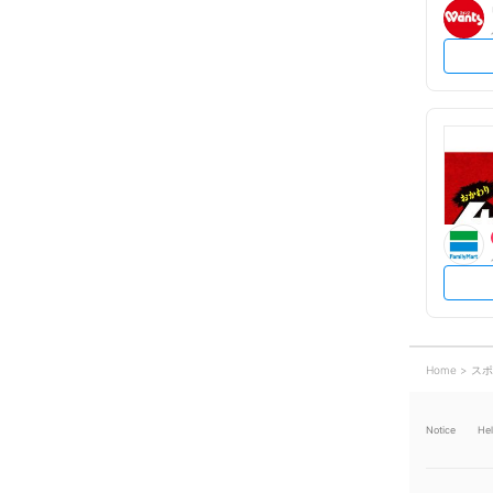
Home
スポ
Notice
He