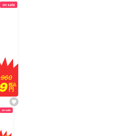
on sale
,960
,960
99
99
税込
税込
円
円
s
e
on sale
t
f
a
v
o
r
i