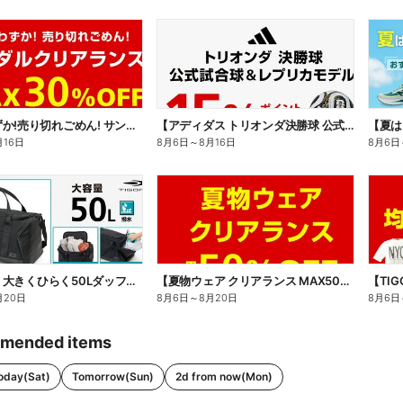
【残りわずか!売り切れごめん! サンダルクリアランス MAX30%OFF】
【アディダス トリオンダ決勝球 公式試合球&レプリカモデル 15%ポイント還元】
月16日
8月6日
～
8月16日
8月6日
【TIGORA 大きくひらく50Lダッフルバッグ】
【夏物ウェア クリアランス MAX50%OFF】
【TI
月20日
8月6日
～
8月20日
8月6日
mended items
oday(Sat)
Tomorrow(Sun)
2d from now(Mon)