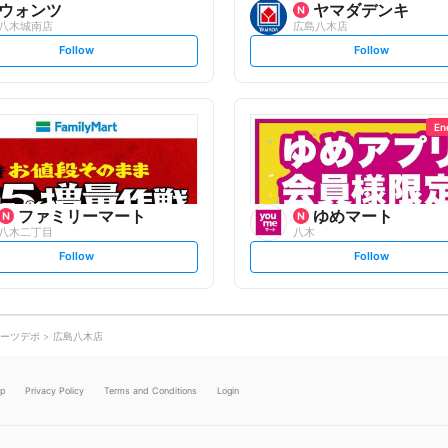
ウォンツ
ヤマダデンキ
八木城南店
広島八木店
s
s
Follow
Follow
e
e
t
t
f
f
o
o
l
l
l
l
o
o
En
w
w
ファミリーマート
ゆめマート
八木二丁目
八木
s
s
Follow
Follow
e
e
t
t
f
f
o
o
l
l
l
l
o
o
ーツデポ
広島八木店
w
w
lp
Privacy Policy
Terms and Conditions
Login