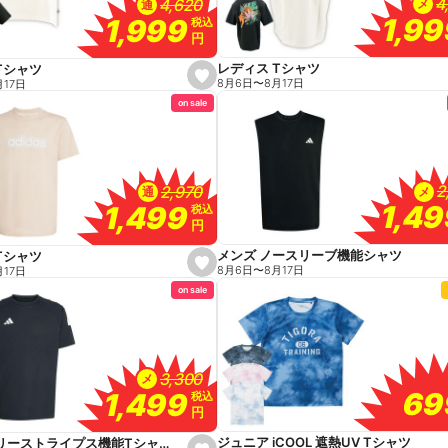
4
4
4,620
4,620
メ
通
1,9
1,9
1,999
1,999
税込
税込
円
円
レディス Tシャツ
Tシャツ
s
8月6日
〜
8月17日
月17日
e
on sale
t
f
a
v
o
r
i
2
2
2,970
2,970
メ
通
t
1,4
1,4
1,499
1,499
e
税込
税込
円
円
メンズ ノースリーブ機能シャツ
Tシャツ
s
8月6日
〜
8月17日
月17日
e
on sale
t
f
a
v
o
r
i
3,300
3,300
メ
t
69
69
1,499
1,499
e
税込
税込
円
円
ジュニア iCOOL 遮熱UV Tシャツ
メンズ スリーストライプス機能Tシャツ