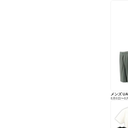
メンズ U
8月6日
〜
8