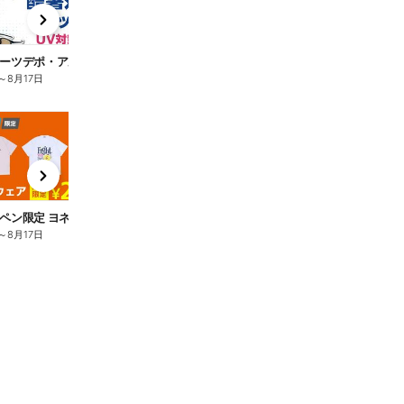
x
e
n
【スポーツデポ・アルペン お盆のBIG SALE!】
～
8月17日
t
x
e
n
【アルペン限定 ヨネックス 対象ウェア期間限定￥2,999(税込)】
～
8月17日