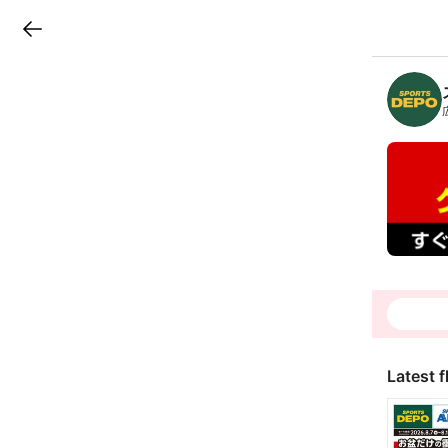
LINEチラシ
B
r
a
n
c
h
T
o
p
Latest f