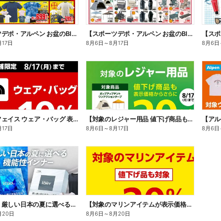
【スポーツデポ・アルペン お盆のBIG SALE!】
【スポーツデポ・アルペン お盆のBIG SALE!】
月17日
8月6日
～
8月17日
8月6日
【ノースフェイス ウェア・バッグ 表示価格からさらに10%OFF】
【対象のレジャー用品 値下げ商品も表示価格からさらに20%OFF】
月17日
8月6日
～
8月17日
8月6日
【TIGORA 厳しい日本の夏に選べる機能性インナー】
【対象のマリンアイテムが表示価格からさらに20%OFF 値下げ品も対象】
月20日
8月6日
～
8月20日