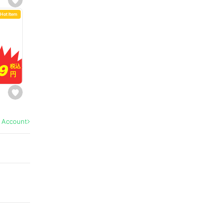
s
e
Hot Item
t
f
a
v
o
r
i
t
9
9
e
税込
税込
円
円
s
e
t
f
a
l Account
v
o
r
i
t
e