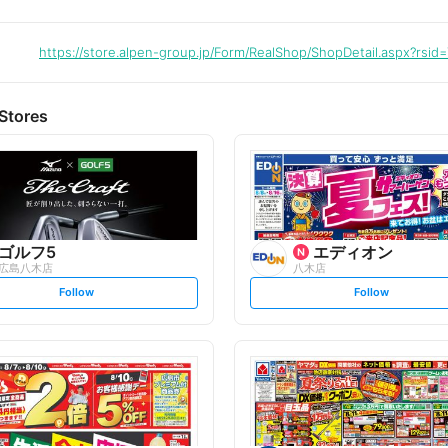
https://store.alpen-group.jp/Form/RealShop/ShopDetail.aspx?rsid
Stores
ゴルフ5
エディオン
広島八木店
八木店
s
s
Follow
Follow
e
e
t
t
f
f
o
o
l
l
l
l
o
o
w
w