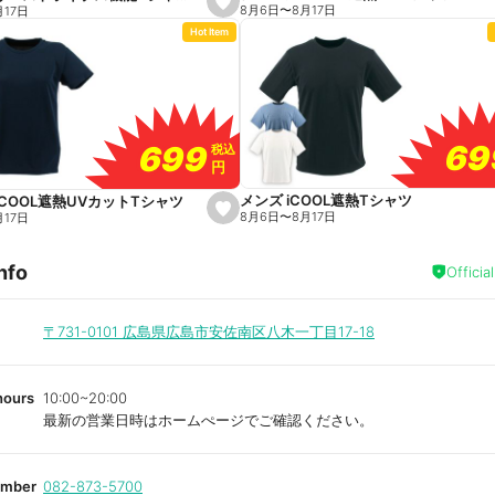
s
8月6日
〜
8月17日
月17日
e
Hot Item
t
f
a
v
o
r
i
t
69
69
699
699
e
税込
税込
円
円
メンズ iCOOL遮熱Tシャツ
iCOOL遮熱UVカットTシャツ
s
8月6日
〜
8月17日
月17日
e
t
f
nfo
a
Officia
v
o
r
i
〒731-0101
広島県広島市安佐南区八木一丁目17-18
t
e
hours
10:00~20:00
最新の営業日時はホームぺージでご確認ください。
umber
082-873-5700