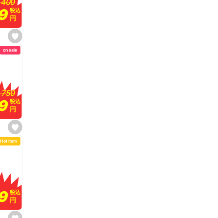
,400
,400
t
99
99
税込
税込
e
円
円
s
e
on sale
t
f
a
v
o
r
i
,750
,750
t
99
99
e
税込
税込
円
円
s
e
Hot Item
t
f
a
v
o
r
i
t
9
9
e
税込
税込
円
円