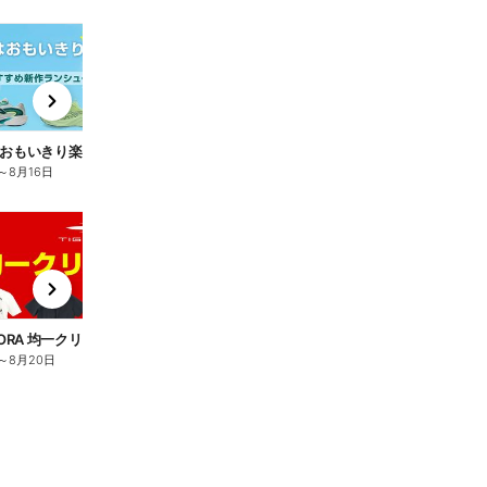
t
x
e
n
【夏はおもいきり楽しく走ろう! おすすめ新作ランシュー】
～
8月16日
t
x
e
n
GORA 均一クリアランス】
【アルペンアウトドアーズ 放射冷却生地の遮熱日傘 GoodsPress Award大賞受賞】
～
8月20日
8月6日
～
8月20日
8