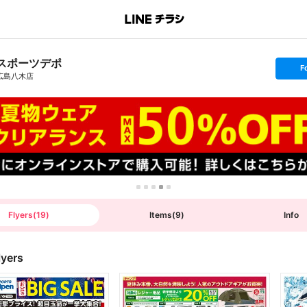
スポーツデポ
s
F
e
広島八木店
t
f
o
l
l
o
w
Flyers
(
19
)
Items
(
9
)
Info
lyers