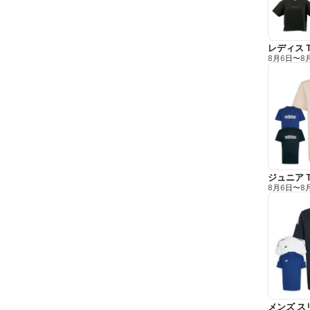
レディス 
8月6日
〜
8
ジュニア 
8月6日
〜
8