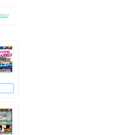
=7527