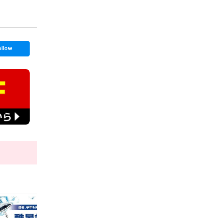
ollow
t