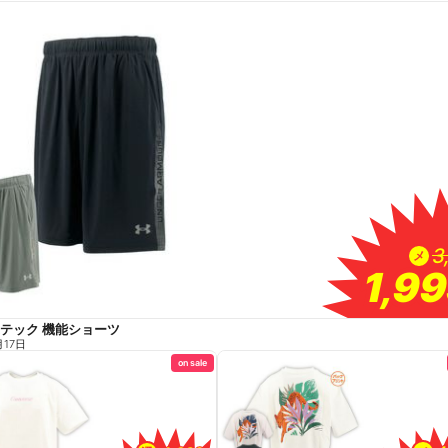
3
3
メ
1,9
1,9
Aテック 機能ショーツ
月17日
on sale