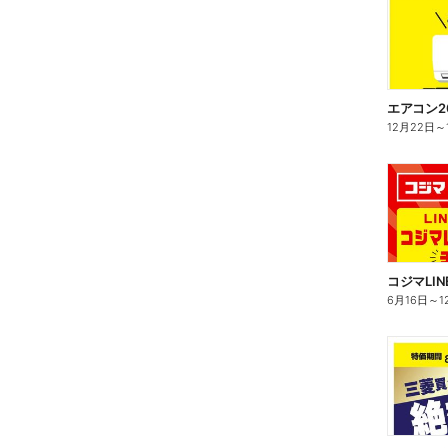
エアコン2
12月22日
～
6月16日
～
1