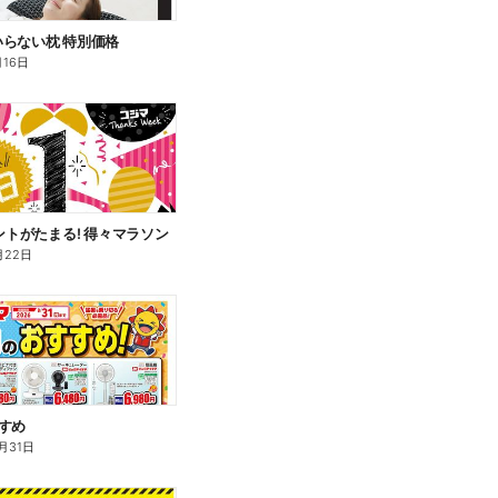
らない枕 特別価格
月16日
イントがたまる! 得々マラソン
月22日
すめ
月31日