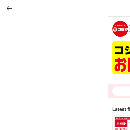
LINEチラシ
B
r
a
n
c
h
T
o
p
Latest f