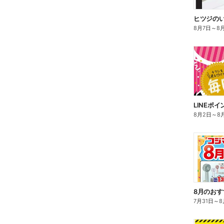
ヒツジのい
8月7日
～
8
LINEポ
8月2日
～
8
8月のおす
7月31日
～
8