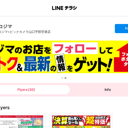
コジマ
s
F
e
コジマ×ビックカメラ山口宇部空港店
t
f
o
l
l
o
w
Flyers
(
30
)
Info
lyers