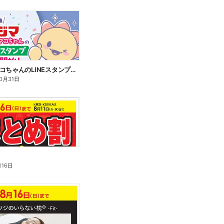
コジ坊&マコちゃんのLINEスタンプ好評販売中!
10月31日
月16日