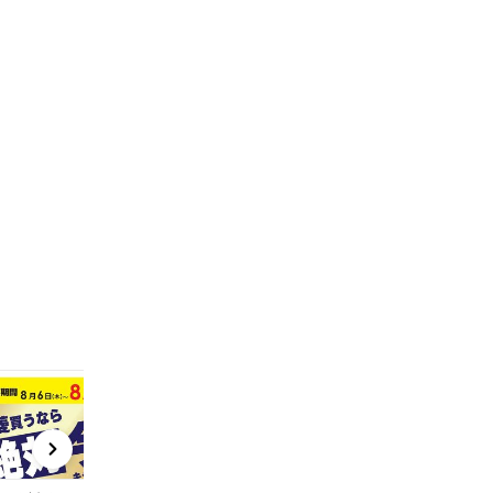
t
x
e
n