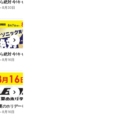
ら絶対 今!キャンペーン
～
8月30日
t
x
e
n
ら絶対 今!キャンペーン
～
8月16日
t
x
e
n
E夏のホリデーセール
～
8月16日