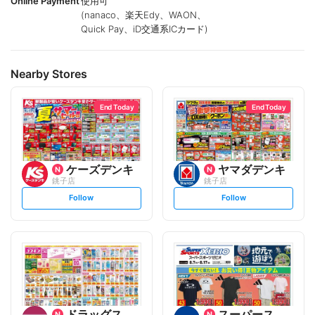
Online Payment
使用可
(nanaco、楽天Edy、WAON、
Quick Pay、iD交通系ICカード)
Nearby Stores
End Today
End Today
ケーズデンキ
ヤマダデンキ
銚子店
銚子店
s
s
Follow
Follow
e
e
t
t
f
f
o
o
l
l
l
l
o
o
w
w
ドラッグストアコスモス
スーパースポーツゼビオ