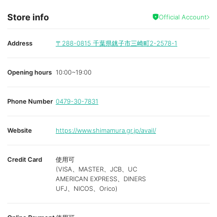
Store info
Official Account
Address
〒288-0815
千葉県銚子市三崎町2-2578-1
Opening hours
10:00~19:00
Phone Number
0479-30-7831
Website
https://www.shimamura.gr.jp/avail/
Credit Card
使用可
(VISA、MASTER、JCB、UC
AMERICAN EXPRESS、DINERS
UFJ、NICOS、Orico)