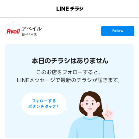
B
r
a
n
アベイル
c
s
Follow
h
e
銚子FM店
T
t
o
f
p
o
l
l
o
w