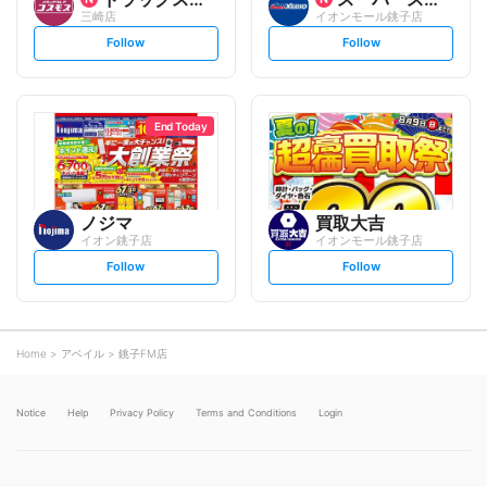
三崎店
イオンモール銚子店
s
s
Follow
Follow
e
e
t
t
f
f
o
o
l
l
l
l
o
o
End Today
w
w
ノジマ
買取大吉
イオン銚子店
イオンモール銚子店
s
s
Follow
Follow
e
e
t
t
f
f
o
o
l
l
l
l
o
o
Home
アベイル
銚子FM店
w
w
Notice
Help
Privacy Policy
Terms and Conditions
Login