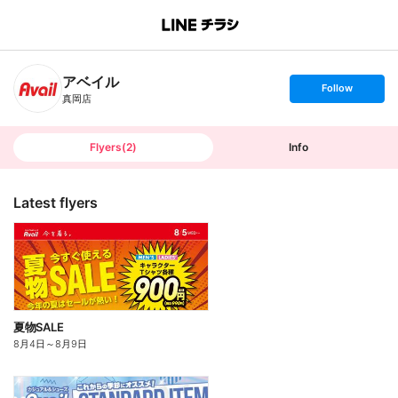
B
r
a
n
アベイル
c
s
Follow
h
e
真岡店
T
t
o
f
p
o
l
l
Flyers
(
2
)
Info
o
w
Latest flyers
夏物SALE
8月4日
～
8月9日