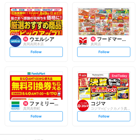
o
o
l
l
l
l
o
o
w
w
ウエルシア
フードマーケットオータニ
真岡高間木店
真岡店
s
s
Follow
Follow
e
e
t
t
f
f
o
o
l
l
l
l
o
o
End Today
w
w
ファミリーマート
コジマ
真岡高勢町
コジマ×ビックカメラ真岡店
s
s
Follow
Follow
e
e
t
t
f
f
o
o
l
l
l
l
o
o