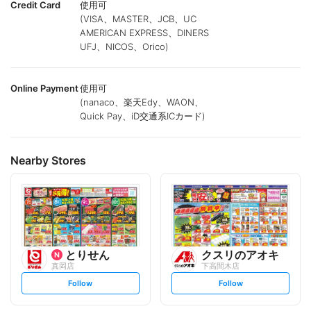
Credit Card
使用可
(VISA、MASTER、JCB、UC
AMERICAN EXPRESS、DINERS
UFJ、NICOS、Orico)
Online Payment
使用可
(nanaco、楽天Edy、WAON、
Quick Pay、iD交通系ICカード)
Nearby Stores
とりせん
クスリのアオキ
真岡店
下高間木店
s
s
Follow
Follow
e
e
t
t
f
f