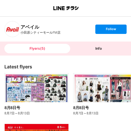
B
r
a
n
アベイル
c
s
Follow
h
e
小田原シティーモールFM店
T
t
o
f
p
o
l
l
Flyers
(
5
)
Info
o
w
Latest flyers
8月8日号
8月8日号
8月7日
～
8月13日
8月7日
～
8月13日