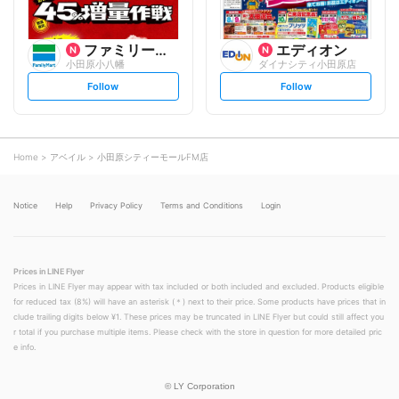
ファミリーマート
エディオン
小田原小八幡
ダイナシティ小田原店
s
s
Follow
Follow
e
e
t
t
f
f
o
o
l
l
l
l
o
o
Home
アベイル
小田原シティーモールFM店
w
w
Notice
Help
Privacy Policy
Terms and Conditions
Login
Prices in LINE Flyer
Prices in LINE Flyer may appear with tax included or both included and excluded. Products eligible
for reduced tax (8%) will have an asterisk (＊) next to their price. Some products have prices that in
clude trailing digits below ¥1. These prices may be truncated in LINE Flyer but could still affect you
r total if you purchase multiple items. Please check with the store in question for more detailed pric
e info.
©
LY Corporation