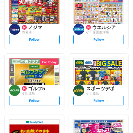
ノジマ
ウエルシア
鴨宮店
小田原国府津店
s
s
Follow
Follow
e
e
t
t
f
f
o
o
l
l
l
l
o
o
End Today
w
w
ゴルフ5
スポーツデポ
小田原店
小田原店
s
s
Follow
Follow
e
e
t
t
f
f
o
o
l
l
l
l
o
o
w
w