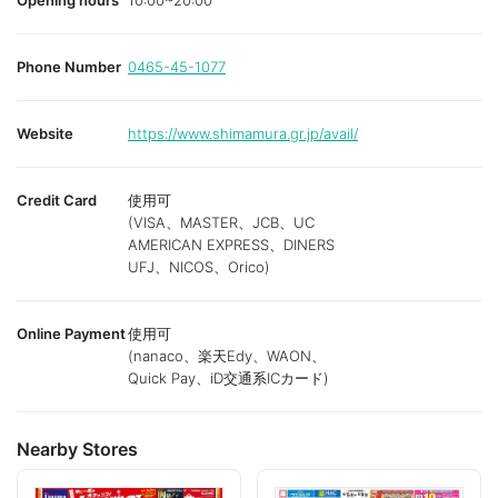
Opening hours
10:00~20:00
Phone Number
0465-45-1077
Website
https://www.shimamura.gr.jp/avail/
Credit Card
使用可
(VISA、MASTER、JCB、UC
AMERICAN EXPRESS、DINERS
UFJ、NICOS、Orico)
Online Payment
使用可
(nanaco、楽天Edy、WAON、
Quick Pay、iD交通系ICカード)
Nearby Stores