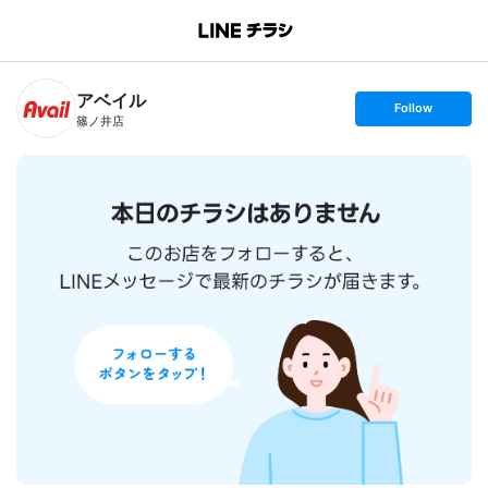
B
r
a
n
アベイル
c
s
Follow
h
e
篠ノ井店
T
t
o
f
p
o
l
l
o
w