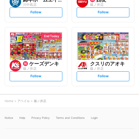
川中島店
篠ノ井店
s
s
Follow
Follow
e
e
t
t
f
f
o
o
l
l
l
l
o
o
End Today
w
w
ケーズデンキ
クスリのアオキ
篠ノ井店
篠ノ井店
s
s
Follow
Follow
e
e
t
t
f
f
o
o
l
l
l
l
o
o
Home
アベイル
篠ノ井店
w
w
Notice
Help
Privacy Policy
Terms and Conditions
Login