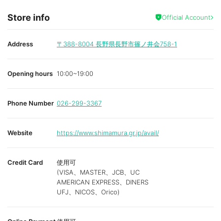
Store info
Official Account
Address
〒388-8004
長野県長野市篠ノ井会758-1
Opening hours
10:00~19:00
Phone Number
026-299-3367
Website
https://www.shimamura.gr.jp/avail/
Credit Card
使用可
(VISA、MASTER、JCB、UC
AMERICAN EXPRESS、DINERS
UFJ、NICOS、Orico)