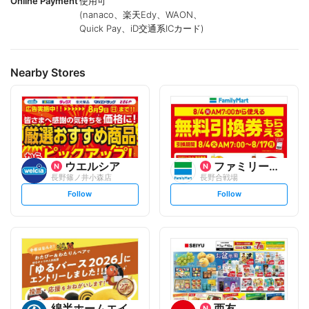
Online Payment
使用可
(nanaco、楽天Edy、WAON、
Quick Pay、iD交通系ICカード)
Nearby Stores
ウエルシア
ファミリーマート
長野篠ノ井小森店
長野合戦場
s
s
Follow
Follow
e
e
t
t
f
f
o
o
l
l
l
l
o
o
w
w
綿半ホームエイド
西友