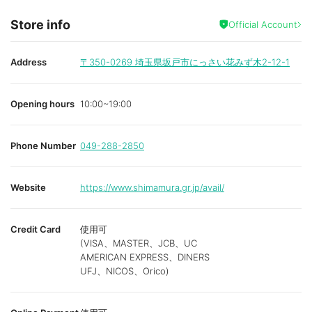
Store info
Official Account
Address
〒350-0269
埼玉県坂戸市にっさい花みず木2-12-1
Opening hours
10:00~19:00
Phone Number
049-288-2850
Website
https://www.shimamura.gr.jp/avail/
Credit Card
使用可
(VISA、MASTER、JCB、UC
AMERICAN EXPRESS、DINERS
UFJ、NICOS、Orico)