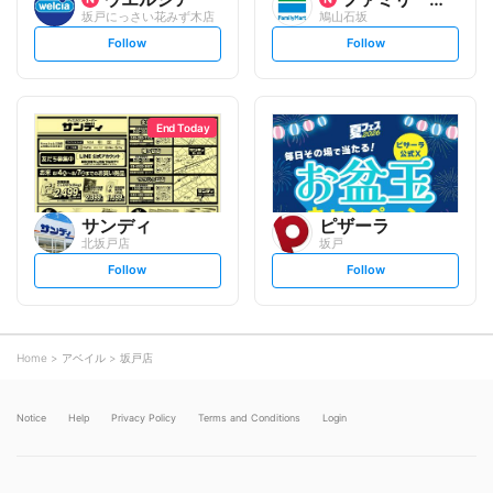
坂戸にっさい花みず木店
鳩山石坂
s
s
Follow
Follow
e
e
t
t
f
f
o
o
l
l
l
l
o
o
End Today
w
w
サンディ
ピザーラ
北坂戸店
坂戸
s
s
Follow
Follow
e
e
t
t
f
f
o
o
l
l
l
l
o
o
Home
アベイル
坂戸店
w
w
Notice
Help
Privacy Policy
Terms and Conditions
Login