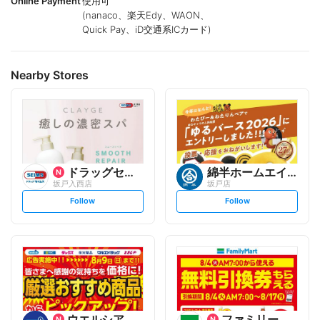
Online Payment
使用可
(nanaco、楽天Edy、WAON、
Quick Pay、iD交通系ICカード)
Nearby Stores
ドラッグセイムス
綿半ホームエイド
坂戸入西店
坂戸店
s
s
Follow
Follow
e
e
t
t
f
f
o
o
l
l
l
l
o
o
w
w
ウエルシア
ファミリーマート