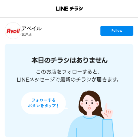
B
r
a
n
アベイル
c
s
Follow
h
e
坂戸店
T
t
o
f
p
o
l
l
o
w