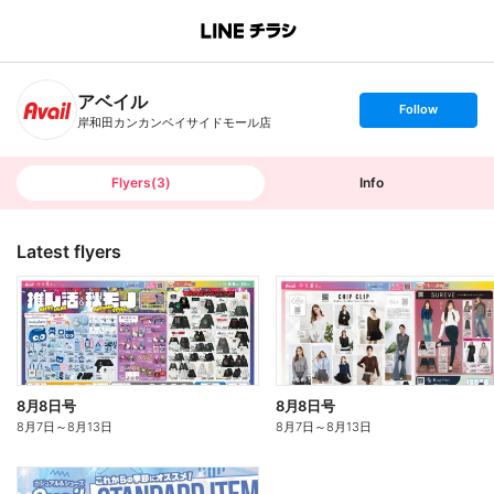
B
r
a
n
アベイル
c
s
Follow
h
e
岸和田カンカンベイサイドモール店
T
t
o
f
p
o
l
l
Flyers
(
3
)
Info
o
w
Latest flyers
8月8日号
8月8日号
8月7日
～
8月13日
8月7日
～
8月13日