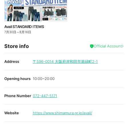
Avail STANDARD ITEMS
7月30日
～
8月16日
Store info
Official Account
Address
〒596-0014
大阪府岸和田市港緑町2-1
Opening hours
10:00~20:00
Phone Number
072-447-5171
Website
https://www.shimamura.gr.jp/avail/