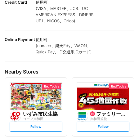
Credit Card
使用可
(VISA、MASTER、JCB、UC
AMERICAN EXPRESS、DINERS
UFJ、NICOS、Orico)
Online Payment
使用可
(nanaco、楽天Edy、WAON、
Quick Pay、iD交通系ICカード)
Nearby Stores
End Today
End Today
いずみ市民生協
ファミリーマート
コープ岸和田
岸和田並松
s
s
Follow
Follow
e
e
t
t
f
f