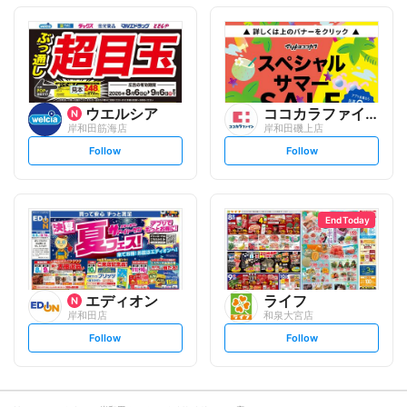
o
o
l
l
l
l
o
o
w
w
ウエルシア
ココカラファイン
岸和田筋海店
岸和田磯上店
s
s
Follow
Follow
e
e
t
t
f
f
o
o
l
l
l
l
o
o
End Today
w
w
エディオン
ライフ
岸和田店
和泉大宮店
s
s
Follow
Follow
e
e
t
t
f
f
o
o
l
l
l
l
o
o