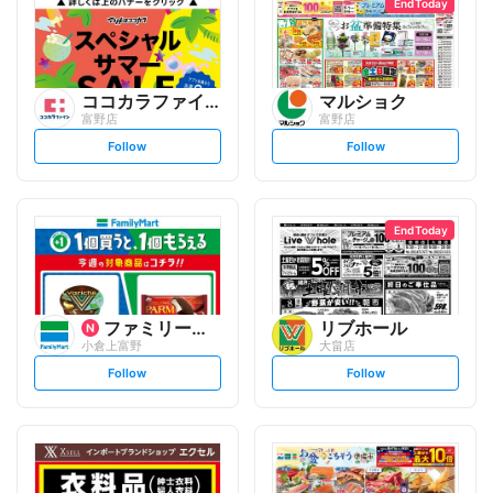
End Today
ココカラファイン
マルショク
富野店
富野店
s
s
Follow
Follow
e
e
t
t
f
f
o
o
l
l
l
l
o
o
End Today
w
w
ファミリーマート
リブホール
小倉上富野
大畠店
s
s
Follow
Follow
e
e
t
t
f
f
o
o
l
l
l
l
o
o
w
w