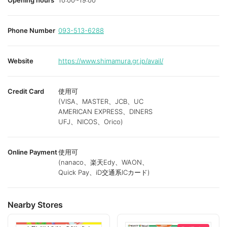
Opening hours
10:00~19:00
Phone Number
093-513-6288
Website
https://www.shimamura.gr.jp/avail/
Credit Card
使用可
(VISA、MASTER、JCB、UC
AMERICAN EXPRESS、DINERS
UFJ、NICOS、Orico)
Online Payment
使用可
(nanaco、楽天Edy、WAON、
Quick Pay、iD交通系ICカード)
Nearby Stores