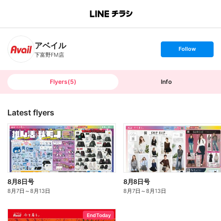
B
r
a
n
アベイル
c
s
Follow
h
e
下富野FM店
T
t
o
f
p
o
l
l
Flyers
(
5
)
Info
o
w
Latest flyers
8月8日号
8月8日号
8月7日
～
8月13日
8月7日
～
8月13日
End Today