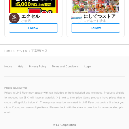
エクセル
にしてつストア
小倉店
レガネット砂津
s
s
Follow
Follow
e
e
t
t
f
f
o
o
l
l
l
l
o
o
Home
アベイル
下富野FM店
w
w
Notice
Help
Privacy Policy
Terms and Conditions
Login
Prices in LINE Flyer
Prices in LINE Flyer may appear with tax included or both included and excluded. Products eligible
for reduced tax (8%) will have an asterisk (＊) next to their price. Some products have prices that in
clude trailing digits below ¥1. These prices may be truncated in LINE Flyer but could still affect you
r total if you purchase multiple items. Please check with the store in question for more detailed pric
e info.
©
LY Corporation