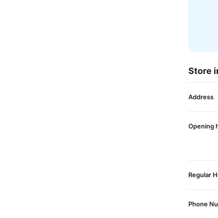
Store i
Address
Opening 
Regular H
Phone N