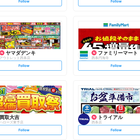
s
s
Follow
Follow
e
e
t
t
f
f
o
o
l
l
l
l
o
o
w
w
ヤマダデンキ
ファミリーマート
アウトレット西条店
西条円海寺
s
s
Follow
Follow
e
e
t
t
f
f
o
o
l
l
l
l
o
o
w
w
買取大吉
トライアル
ハローズ東予店
西条店
s
s
Follow
Follow
e
e
t
t
f
f