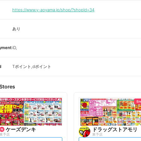
https://www.y-aoyama.jp/shop/?shopId=34
あり
ayment
iD,
d
Tポイント,dポイント
Stores
En
ケーズデンキ
ドラッグストアモリ
東予店
東予店