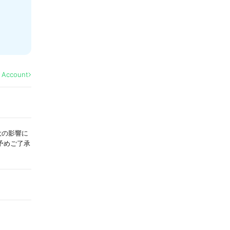
l Account
拡大の影響に
予めご了承