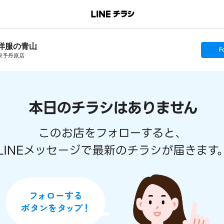
洋服の青山
s
F
e
東予丹原店
t
f
o
l
l
o
w