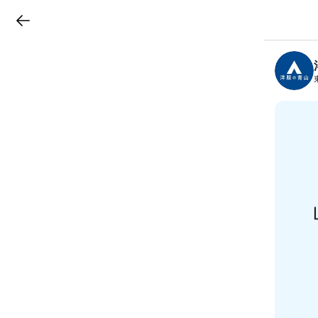
LINEチラシ
B
r
a
n
c
h
T
o
p