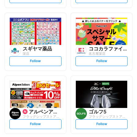
e
e
t
t
f
f
o
o
l
l
l
l
o
o
w
w
スギヤマ薬品
ココカラファイン
栄店
名古屋栄店
s
s
Follow
Follow
e
e
t
t
f
f
o
o
l
l
l
l
o
o
w
w
アルペンアウトドアーズ
ゴルフ5
フラッグシップストア名古屋栄店
フラッグシップストア名古屋栄店
s
s
Follow
Follow
e
e
t
t
f
f