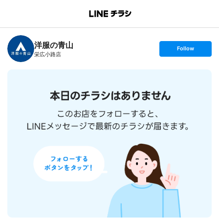
B
r
a
n
洋服の青山
c
s
Follow
h
e
栄広小路店
T
t
o
f
p
o
l
l
o
w