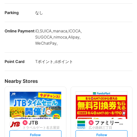
Parking
なし
Online Payment
iD,SUICA,manaca,ICOCA,
SUGOCA,nimoca,Alipay,
WeChatPay,
Point Card
Tポイント,dポイント
Nearby Stores
JTB
ファミリーマート
トラベルゲート名古屋栄
広小路錦三丁目
s
s
Follow
Follow