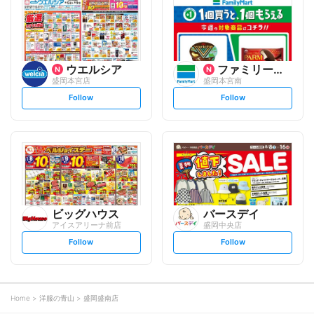
o
o
w
w
ウエルシア
ファミリーマート
盛岡本宮店
盛岡本宮南
s
s
Follow
Follow
e
e
t
t
f
f
o
o
l
l
l
l
o
o
w
w
ビッグハウス
バースデイ
アイスアリーナ前店
盛岡中央店
s
s
Follow
Follow
e
e
t
t
f
f
o
o
l
l
l
l
o
o
Home
洋服の青山
盛岡盛南店
w
w