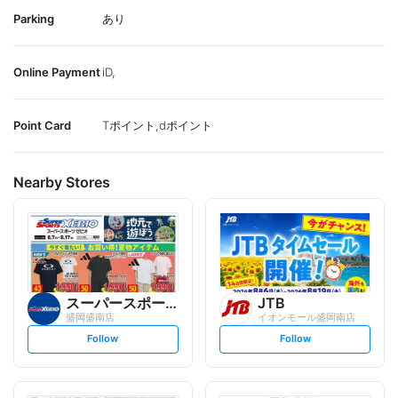
Parking
あり
Online Payment
iD,
Point Card
Tポイント,dポイント
Nearby Stores
スーパースポーツゼビオ
JTB
盛岡盛南店
イオンモール盛岡南店
s
s
Follow
Follow
e
e
t
t
f
f
o
o
l
l
l
l