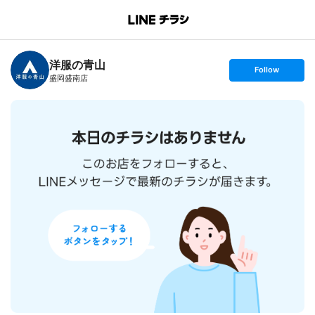
B
r
a
n
洋服の青山
c
s
Follow
h
e
盛岡盛南店
T
t
o
f
p
o
l
l
o
w