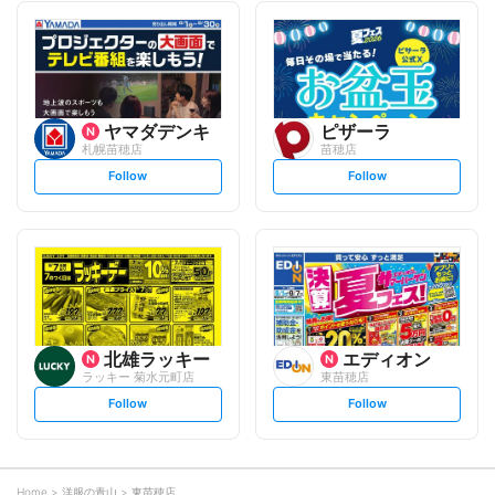
l
l
l
l
o
o
w
w
ヤマダデンキ
ピザーラ
札幌苗穂店
苗穂店
s
s
Follow
Follow
e
e
t
t
f
f
o
o
l
l
l
l
o
o
w
w
北雄ラッキー
エディオン
ラッキー 菊水元町店
東苗穂店
s
s
Follow
Follow
e
e
t
t
f
f
o
o
l
l
l
l
o
o
Home
洋服の青山
東苗穂店