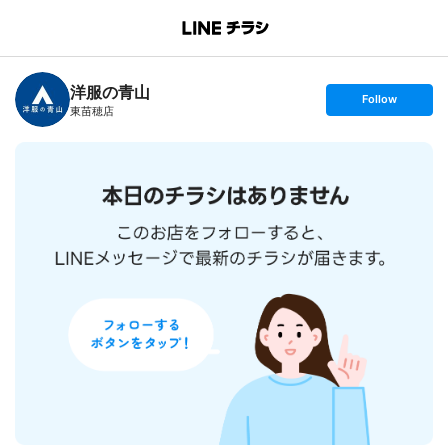
B
r
a
n
洋服の青山
c
s
Follow
h
e
東苗穂店
T
t
o
f
p
o
l
l
o
w