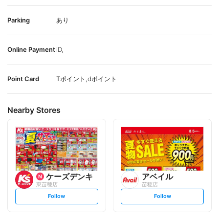
Parking
あり
Online Payment
iD,
Point Card
Tポイント,dポイント
Nearby Stores
ケーズデンキ
アベイル
東苗穂店
苗穂店
s
s
Follow
Follow
e
e
t
t
f
f
o
o