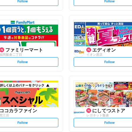
s
s
Follow
Follow
e
e
t
t
f
f
o
o
l
l
l
l
o
o
w
w
ファミリーマート
エディオン
福岡飯倉二丁目
イオン原店
s
s
Follow
Follow
e
e
t
t
f
f
o
o
l
l
l
l
o
o
w
w
ココカラファイン
にしてつストア
荒江店
レガネット飯倉
s
s
Follow
Follow
e
e
t
t
f
f