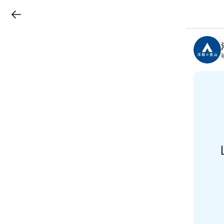
LINEチラシ
B
r
a
n
c
h
T
o
p