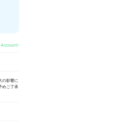
l Account
染拡大の影響に
予めご了承