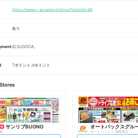
https://www.y-aoyama.jp/shop/?shopId=98
あり
ayment
iD,SUGOCA,
d
Tポイント,dポイント
Stores
サンリブBUONO
オートバックスグル
原
オートバックス 福岡原店