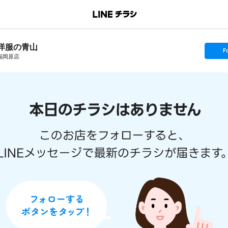
洋服の青山
s
F
e
福岡原店
t
f
o
l
l
o
w