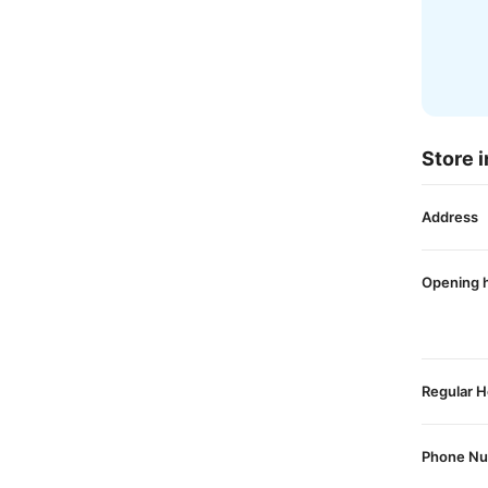
Store i
Address
Opening 
Regular H
Phone N