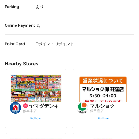
Parking
あり
Online Payment
iD,
Point Card
Tポイント,dポイント
Nearby Stores
ヤマダデンキ
マルショク
熊本本店
保田窪店
s
s
Follow
Follow
e
e
t
t
f
f
o
o
l
l
l
l