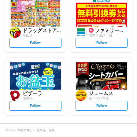
o
o
w
w
ドラッグストアモリ
ファミリーマート
帯山店
熊本帯山六丁目
s
s
Follow
Follow
e
e
t
t
f
f
o
o
l
l
l
l
o
o
w
w
ピザーラ
ジェームス
熊本東
東バイパス店
s
s
Follow
Follow
e
e
t
t
f
f
o
o
l
l
l
l
o
o
Home
洋服の青山
熊本保田窪店
w
w