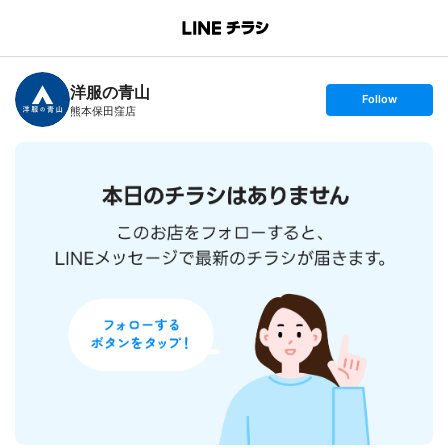
B
r
a
n
洋服の青山
c
s
Follow
h
e
熊本保田窪店
T
t
o
f
p
o
l
l
o
w