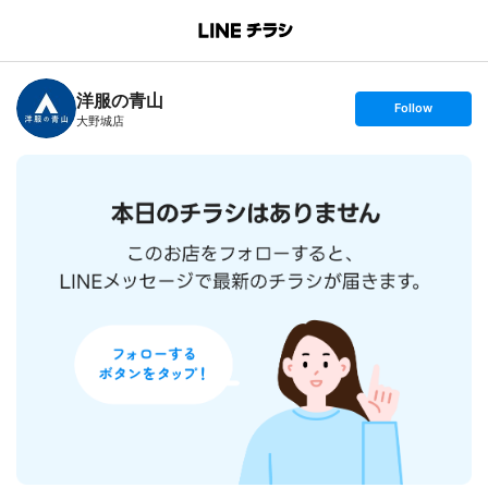
B
r
a
n
洋服の青山
c
s
Follow
h
e
大野城店
T
t
o
f
p
o
l
l
o
w