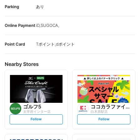
Parking
あり
Online Payment
iD,SUGOCA,
Point Card
Tポイント,dポイント
Nearby Stores
ゴルフ5
ココカラファイン
太宰府インター店
白木原駅店
s
s
Follow
Follow
e
e
t
t
f
f
o
o
l
l
l
l