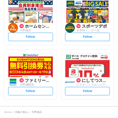
o
o
w
w
ホームセンター グッデイ
スポーツデポ
大野城店
太宰府インター店
s
s
Follow
Follow
e
e
t
t
f
f
o
o
l
l
l
l
o
o
w
w
ファミリーマート
にしてつストア
大野城駅前
レガネットマルシェ下大利駅
s
s
Follow
Follow
e
e
t
t
f
f
o
o
l
l
l
l
o
o
Home
洋服の青山
大野城店
w
w