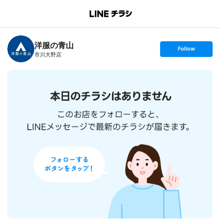
B
r
a
n
洋服の青山
c
s
Follow
h
e
市川大野店
T
t
o
f
p
o
l
l
o
w