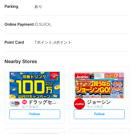
Parking
あり
Online Payment
iD,SUICA,
Point Card
Tポイント,dポイント
Nearby Stores
ドラッグセイムス
ジョーシン
松戸高塚店
市川大野店
s
s
Follow
Follow
e
e
t
t
f
f
o
o
l
l
l
l