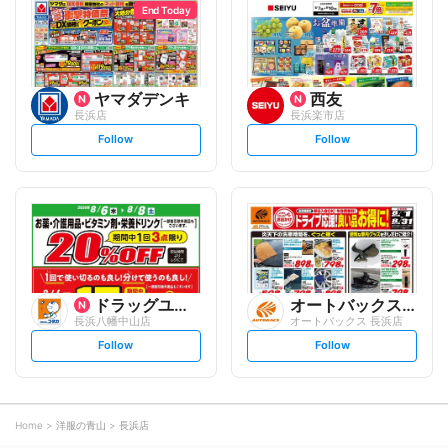
o
o
End Today
w
w
ヤマダデンキ
西友
長浜店
長浜楽市店
s
s
Follow
Follow
e
e
t
t
f
f
o
o
l
l
l
l
o
o
w
w
ドラッグユタカ
オートバックスグループ
長浜八幡中山店
オートバックス 長浜店
s
s
Follow
Follow
e
e
t
t
f
f
o
o
l
l
l
l
o
o
Home
洋服の青山
長浜店
w
w