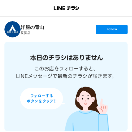
B
r
a
n
洋服の青山
c
s
Follow
h
e
長浜店
T
t
o
f
p
o
l
l
o
w