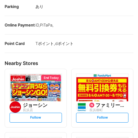
Parking
あり
Online Payment
iD,PiTaPa,
Point Card
Tポイント,dポイント
Nearby Stores
End Today
ジョーシン
ファミリーマート
長浜店
長浜柳町
s
s
Follow
Follow
e
e
t
t
f
f
o
o
l
l
l
l