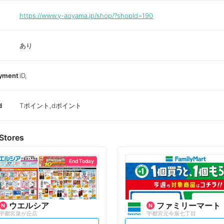
https://www.y-aoyama.jp/shop/?shopId=190
あり
ayment
iD,
d
Tポイント,dポイント
Stores
End Today
ウエルシア
ファミリーマート
宇都宮泉が丘店
宇都宮元今泉七丁目