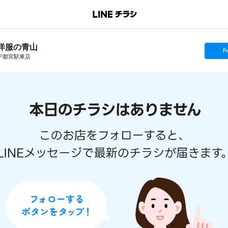
洋服の青山
s
F
e
宇都宮駅東店
t
f
o
l
l
o
w