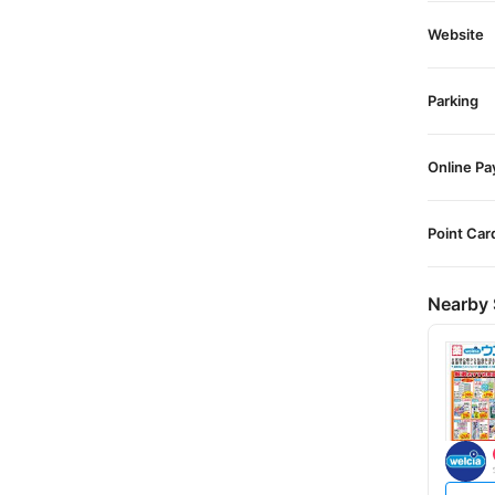
Website
Parking
Online P
Point Car
Nearby 