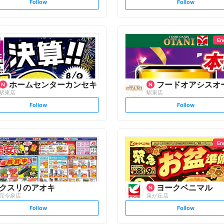
s
s
Follow
Follow
e
e
t
t
f
f
o
o
l
l
l
l
o
o
En
w
w
ホームセンターカンセキ
フードオアシスオ
駅東店
駅東店
s
s
Follow
Follow
e
e
t
t
f
f
o
o
l
l
l
l
o
o
En
w
w
クスリのアオキ
ヨークベニマル
元今泉店
泉が丘店
s
s
Follow
Follow
e
e
t
t
f
f