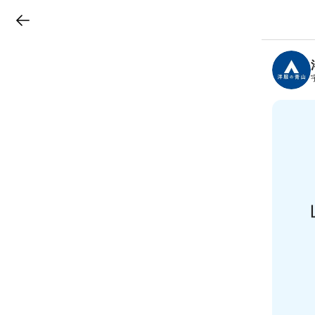
LINEチラシ
B
r
a
n
c
h
T
o
p