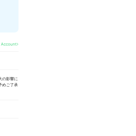
l Account
染拡大の影響に
予めご了承