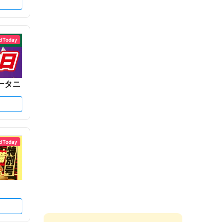
d Today
ータニ
d Today