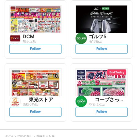
l
l
l
l
o
o
w
w
DCM
ゴルフ5
旭ヶ丘店
南13条店
s
s
Follow
Follow
e
e
t
t
f
f
o
o
l
l
l
l
o
o
End Today
w
w
東光ストア
コープさっぽろ
西線6条店
やまはな店
s
s
Follow
Follow
e
e
t
t
f
f
o
o
l
l
l
l
o
o
Home
洋服の青山
札幌旭ヶ丘店