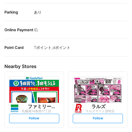
Parking
あり
Online Payment
iD,
Point Card
Tポイント,dポイント
Nearby Stores
ファミリーマート
ラルズ
札幌南14条西17丁目
ラルズマート啓明店
s
s
Follow
Follow
e
e
t
t
f
f
o
o