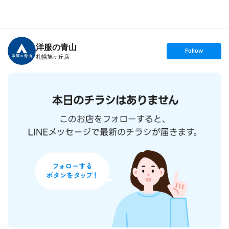
B
r
a
n
洋服の青山
c
s
Follow
h
e
札幌旭ヶ丘店
T
t
o
f
p
o
l
l
o
w