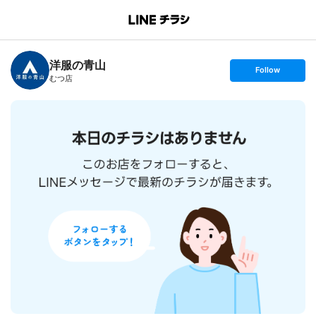
B
r
a
n
洋服の青山
c
s
Follow
h
e
むつ店
T
t
o
f
p
o
l
l
o
w