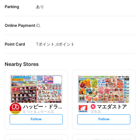
Parking
あり
Online Payment
iD,
Point Card
Tポイント,dポイント
Nearby Stores
ハッピー・ドラッグ
マエダストア
むつとまぶモール店
苫生店
s
s
Follow
Follow
e
e
t
t
f
f
o
o
l
l
l
l