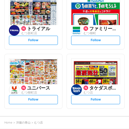
o
o
w
w
トライアル
ファミリーマート
むつ新町店
むつ柳町
s
s
Follow
Follow
e
e
t
t
f
f
o
o
l
l
l
l
o
o
w
w
ユニバース
タケダスポーツ
むつ柳町店
むつ店
s
s
Follow
Follow
e
e
t
t
f
f
o
o
l
l
l
l
o
o
Home
洋服の青山
むつ店
w
w