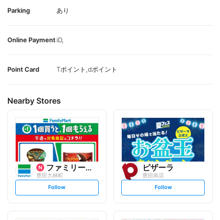
Parking
あり
Online Payment
iD,
Point Card
Tポイント,dポイント
Nearby Stores
ファミリーマート
ピザーラ
豊田大林町
豊田南店
s
s
Follow
Follow
e
e
t
t
f
f
o
o
l
l
l
l