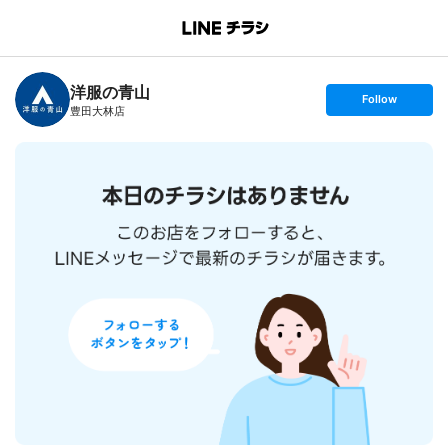
B
r
a
n
洋服の青山
c
s
Follow
h
e
豊田大林店
T
t
o
f
p
o
l
l
o
w