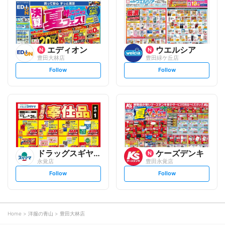
o
o
w
w
エディオン
ウエルシア
豊田大林店
豊田緑ケ丘店
s
s
Follow
Follow
e
e
t
t
f
f
o
o
l
l
l
l
o
o
w
w
ドラッグスギヤマ
ケーズデンキ
永覚店
豊田永覚店
s
s
Follow
Follow
e
e
t
t
f
f
o
o
l
l
l
l
o
o
Home
洋服の青山
豊田大林店
w
w