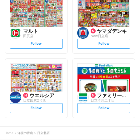
o
o
w
w
マルト
ヤマダデンキ
田尻店
New日立店
s
s
Follow
Follow
e
e
t
t
f
f
o
o
l
l
l
l
o
o
w
w
ウエルシア
ファミリーマート
日立田尻2号店
日立滑川二丁目
s
s
Follow
Follow
e
e
t
t
f
f
o
o
l
l
l
l
o
o
Home
洋服の青山
日立北店
w
w