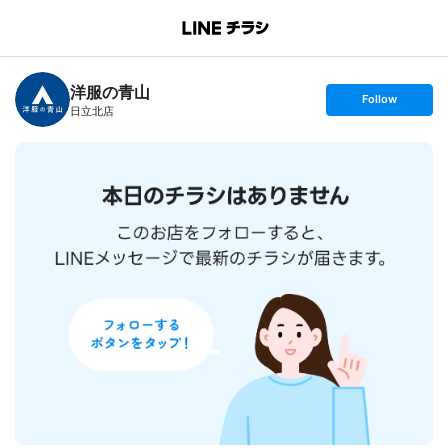
B
r
a
n
洋服の青山
c
s
Follow
h
e
日立北店
T
t
o
f
p
o
l
l
o
w