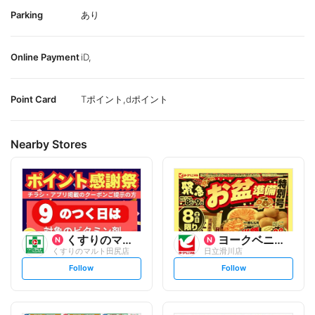
Parking
あり
Online Payment
iD,
Point Card
Tポイント,dポイント
Nearby Stores
くすりのマルト
ヨークベニマル
くすりのマルト田尻店
日立滑川店
s
s
Follow
Follow
e
e
t
t
f
f
o
o
l
l
l
l