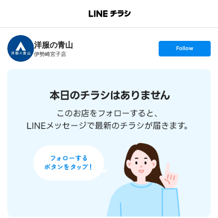
B
r
a
n
洋服の青山
c
s
Follow
h
e
伊勢崎宮子店
T
t
o
f
p
o
l
l
o
w