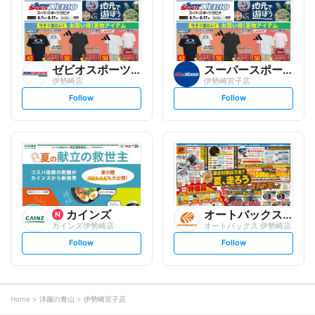
o
o
w
w
ゼビオスポーツエクスプレス
スーパースポーツゼビオ
伊勢崎店
伊勢崎宮子店
s
s
Follow
Follow
e
e
t
t
f
f
o
o
l
l
l
l
o
o
w
w
カインズ
オートバックスグループ
カインズ伊勢崎店
オートバックス 伊勢崎店
s
s
Follow
Follow
e
e
t
t
f
f
o
o
l
l
l
l
o
o
Home
洋服の青山
伊勢崎宮子店
w
w