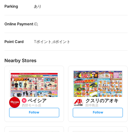
Parking
あり
Online Payment
iD,
Point Card
Tポイント,dポイント
Nearby Stores
ベイシア
クスリのアオキ
西部モール店
田中島店
s
s
Follow
Follow
e
e
t
t
f
f
o
o
l
l
l
l