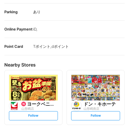
Parking
あり
Online Payment
iD,
Point Card
Tポイント,dポイント
Nearby Stores
ヨークベニマル
ドン・キホーテ
山形嶋店
山形嶋南店
s
s
Follow
Follow
e
e
t
t
f
f
o
o