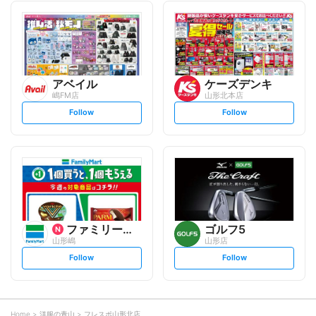
l
l
l
l
o
o
w
w
アベイル
ケーズデンキ
嶋FM店
山形北本店
s
s
Follow
Follow
e
e
t
t
f
f
o
o
l
l
l
l
o
o
w
w
ファミリーマート
ゴルフ5
山形嶋
山形店
s
s
Follow
Follow
e
e
t
t
f
f
o
o
l
l
l
l
o
o
Home
洋服の青山
フレスポ山形北店