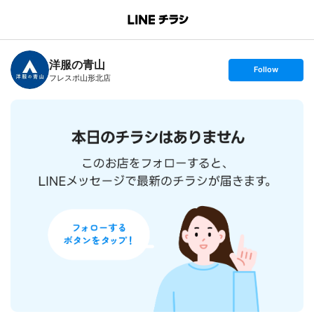
B
r
a
n
洋服の青山
c
s
Follow
h
e
フレスポ山形北店
T
t
o
f
p
o
l
l
o
w