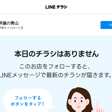
洋服の青山
s
F
e
伊那ナイスロード店
t
f
o
l
l
o
w