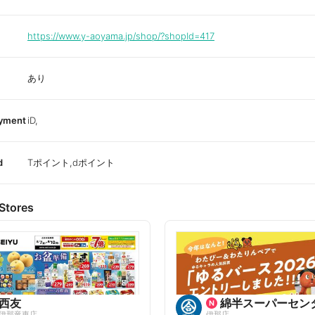
https://www.y-aoyama.jp/shop/?shopId=417
あり
ayment
iD,
d
Tポイント,dポイント
Stores
西友
綿半スーパーセン
伊那竜東店
伊那店