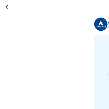
LINEチラシ
B
r
a
n
c
h
T
o
p