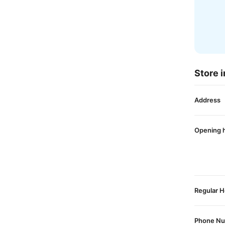
Store i
Address
Opening 
Regular H
Phone N