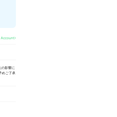
l Account
拡大の影響に
予めご了承