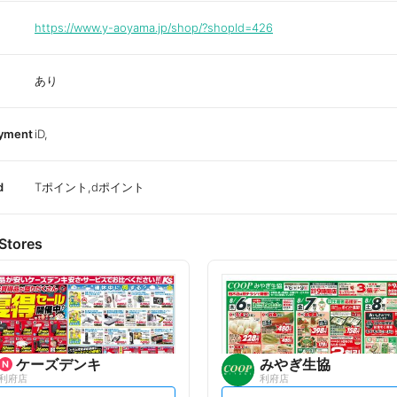
https://www.y-aoyama.jp/shop/?shopId=426
あり
ayment
iD,
d
Tポイント,dポイント
Stores
ケーズデンキ
みやぎ生協
利府店
利府店