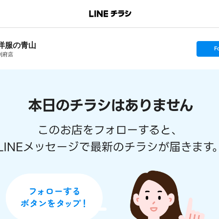
洋服の青山
s
F
e
利府店
t
f
o
l
l
o
w