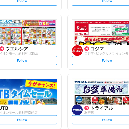
s
s
Follow
Follow
e
e
t
t
f
f
o
o
l
l
l
l
o
o
w
w
ウエルシア
コジマ
イオンモール新利府 北館店
s
s
Follow
Follow
e
e
t
t
f
f
o
o
l
l
l
l
o
o
w
w
JTB
トライアル
イオンモール新利府南館店
利府店
s
s
Follow
Follow
e
e
t
t
f
f