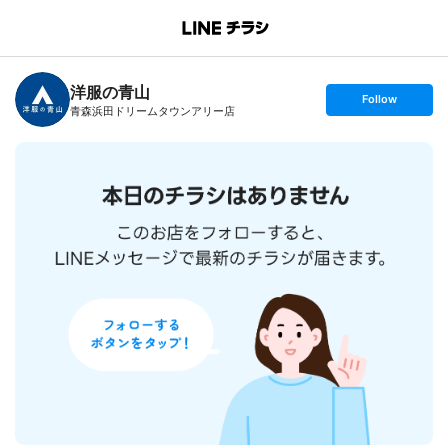
B
r
a
n
洋服の青山
c
s
Follow
h
e
青森浜田ドリームタウンアリー店
T
t
o
f
p
o
l
l
o
w