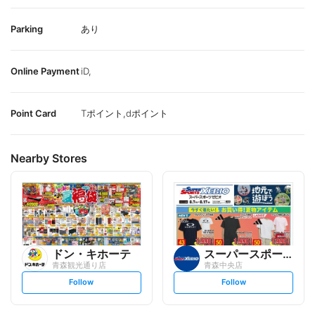
Parking
あり
Online Payment
iD,
Point Card
Tポイント,dポイント
Nearby Stores
ドン・キホーテ
スーパースポーツゼビオ
青森観光通り店
青森中央店
s
s
Follow
Follow
e
e
t
t
f
f
o
o