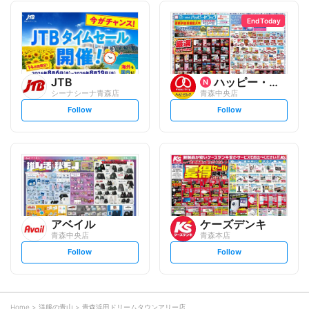
l
l
l
l
o
o
End Today
w
w
JTB
ハッピー・ドラッグ
シーナシーナ青森店
青森中央店
s
s
Follow
Follow
e
e
t
t
f
f
o
o
l
l
l
l
o
o
w
w
アベイル
ケーズデンキ
青森中央店
青森本店
s
s
Follow
Follow
e
e
t
t
f
f
o
o
l
l
l
l
o
o
Home
洋服の青山
青森浜田ドリームタウンアリー店