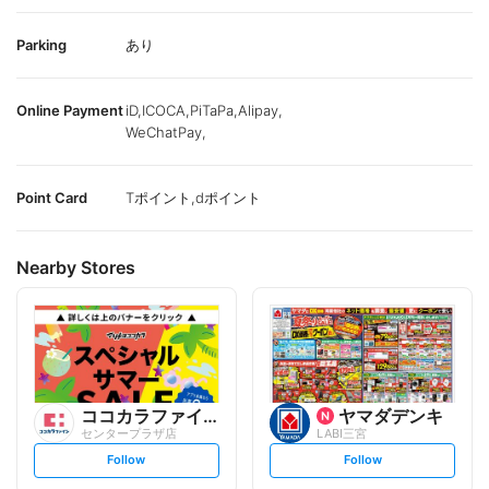
Parking
あり
Online Payment
iD,ICOCA,PiTaPa,Alipay,
WeChatPay,
Point Card
Tポイント,dポイント
Nearby Stores
ココカラファイン
ヤマダデンキ
センタープラザ店
LABI三宮
s
s
Follow
Follow
e
e
t
t