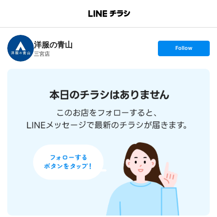
B
r
a
n
洋服の青山
c
s
Follow
h
e
三宮店
T
t
o
f
p
o
l
l
o
w