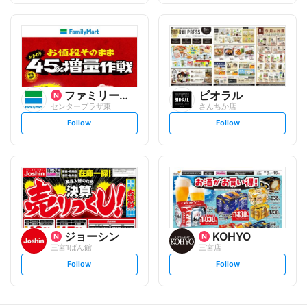
f
f
o
o
l
l
l
l
o
o
w
w
ファミリーマート
ビオラル
センタープラザ東
さんちか店
s
s
Follow
Follow
e
e
t
t
f
f
o
o
l
l
l
l
o
o
w
w
ジョーシン
KOHYO
三宮1ばん館
三宮店
s
s
Follow
Follow
e
e
t
t
f
f
o
o
l
l