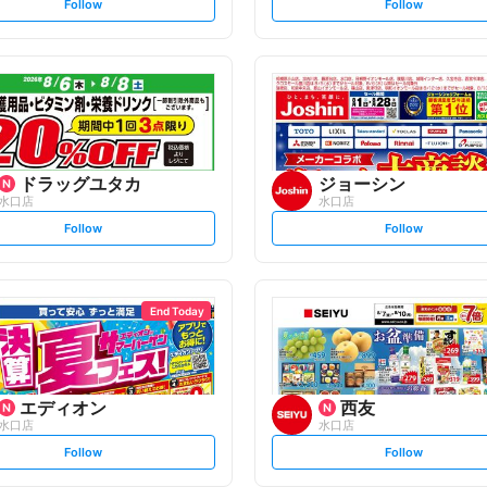
s
s
Follow
Follow
e
e
t
t
f
f
o
o
l
l
l
l
o
o
w
w
ドラッグユタカ
ジョーシン
水口店
水口店
s
s
Follow
Follow
e
e
t
t
f
f
o
o
l
l
l
l
o
o
End Today
w
w
エディオン
西友
水口店
水口店
s
s
Follow
Follow
e
e
t
t
f
f