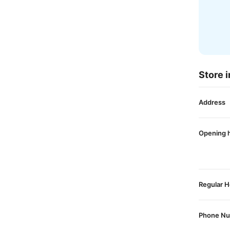
Store i
Address
Opening 
Regular H
Phone N