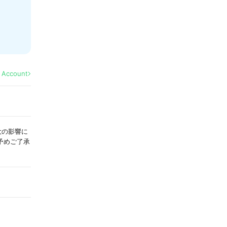
l Account
拡大の影響に
予めご了承