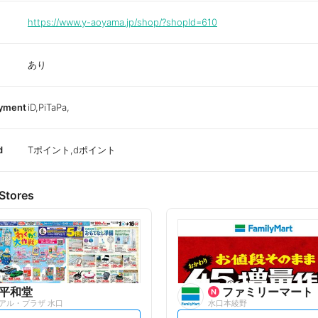
https://www.y-aoyama.jp/shop/?shopId=610
あり
ayment
iD,PiTaPa,
d
Tポイント,dポイント
Stores
平和堂
ファミリーマート
アル・プラザ 水口
水口本綾野