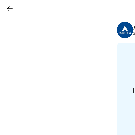
LINEチラシ
B
r
a
n
c
h
T
o
p