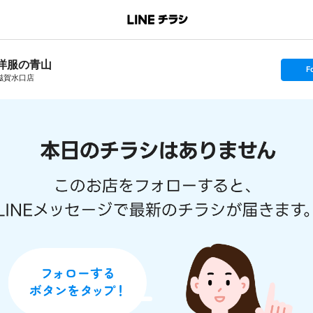
洋服の青山
s
F
e
滋賀水口店
t
f
o
l
l
o
w