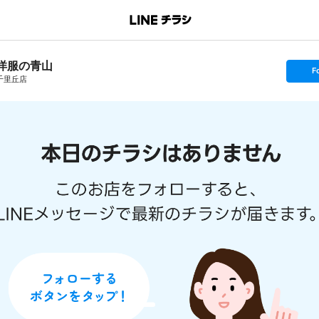
洋服の青山
s
F
e
千里丘店
t
f
o
l
l
o
w