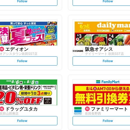
s
s
Follow
Follow
e
e
t
t
f
f
o
o
l
l
l
l
o
o
w
w
エディオン
阪急オアシス
オアシスタウン吹田SST店
デイリーマート 吹田SST店
s
s
Follow
Follow
e
e
t
t
f
f
o
o
l
l
l
l
o
o
w
w
ドラッグユタカ
ファミリーマート
吹田山田南店
吹田長野西
s
s
Follow
Follow
e
e
t
t
f
f