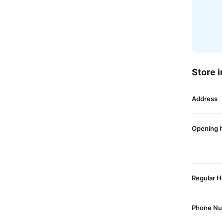
Store i
Address
Opening 
Regular H
Phone N