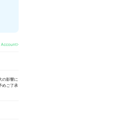
l Account
染拡大の影響に
予めご了承