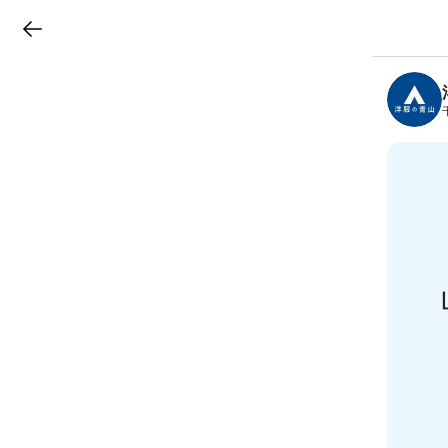
LINEチラシ
B
r
a
n
c
h
T
o
p