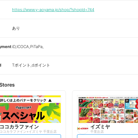
https://www.y-aoyama.jp/shop/?shopId=744
あり
ayment
iD,ICOCA,PiTaPa,
d
Tポイント,dポイント
Stores
ココカラファイン
イズミヤ
ココカラファイン+イズミヤ 千里丘店
千里丘店