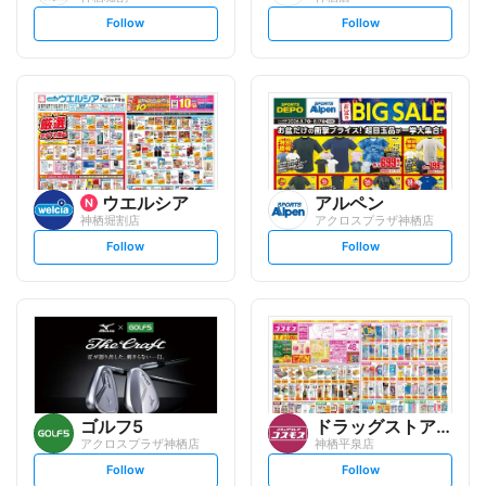
s
s
Follow
Follow
e
e
t
t
f
f
o
o
l
l
l
l
o
o
w
w
ウエルシア
アルペン
神栖堀割店
アクロスプラザ神栖店
s
s
Follow
Follow
e
e
t
t
f
f
o
o
l
l
l
l
o
o
w
w
ゴルフ5
ドラッグストアコスモス
アクロスプラザ神栖店
神栖平泉店
s
s
Follow
Follow
e
e