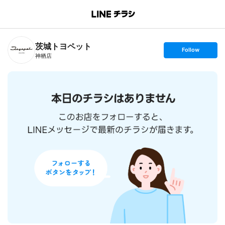
B
r
a
n
茨城トヨペット
c
s
Follow
h
e
神栖店
T
t
o
f
p
o
l
l
o
w