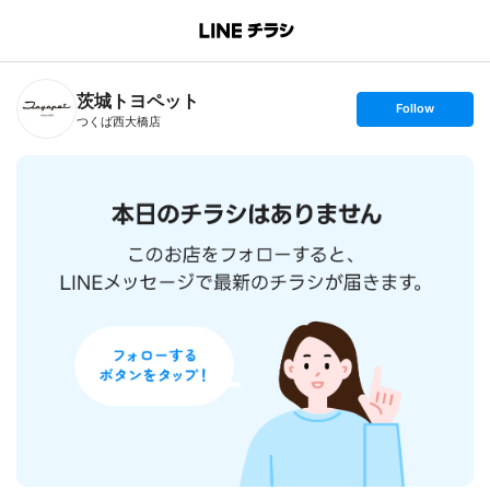
B
r
a
n
茨城トヨペット
c
s
Follow
h
e
つくば西大橋店
T
t
o
f
p
o
l
l
o
w