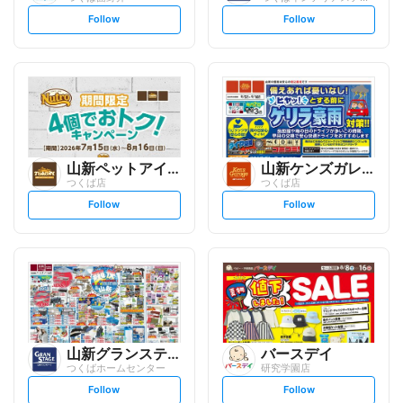
s
s
Follow
Follow
e
e
t
t
f
f
o
o
l
l
l
l
o
o
w
w
山新ペットアイランドトモニー
山新ケンズガレージ
つくば店
つくば店
s
s
Follow
Follow
e
e
t
t
f
f
o
o
l
l
l
l
o
o
w
w
山新グランステージ
バースデイ
つくばホームセンター
研究学園店
s
s
Follow
Follow
e
e