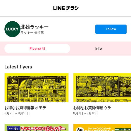
B
r
a
n
北雄ラッキー
c
s
Follow
h
e
ラッキー 長沼店
T
t
o
f
p
o
l
l
Flyers
(
4
)
Info
o
w
Latest flyers
お得なお買得情報 オモテ
お得なお買得情報 ウラ
8月7日
～
8月10日
8月7日
～
8月10日