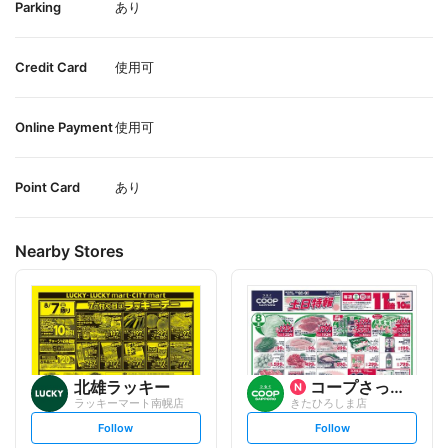
Parking
あり
Credit Card
使用可
Online Payment
使用可
Point Card
あり
Nearby Stores
北雄ラッキー
コープさっぽろ
ラッキーマート南幌店
きたひろしま店
s
s
Follow
Follow
e
e