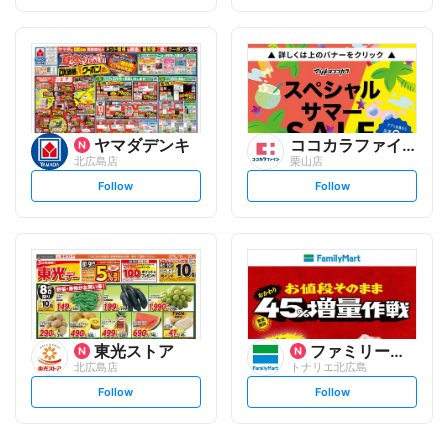
t
t
f
f
o
o
l
l
l
l
o
o
w
w
ヤマダデンキ
ココカラファイン
北広島店
栗山店
s
s
Follow
Follow
e
e
t
t
f
f
o
o
l
l
l
l
o
o
w
w
東光ストア
ファミリーマート
北広島店
トナリエ北広島
s
s
Follow
Follow
e
e
t
t
f
f
o
o
l
l