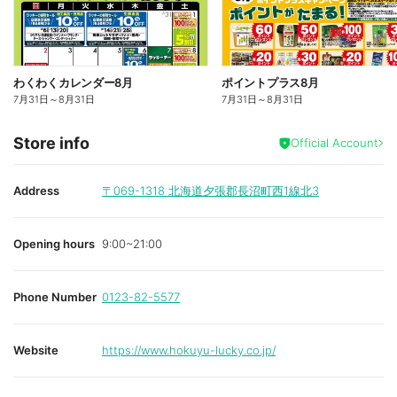
わくわくカレンダー8月
ポイントプラス8月
7月31日
～
8月31日
7月31日
～
8月31日
Store info
Official Account
Address
〒069-1318
北海道夕張郡長沼町西1線北3
Opening hours
9:00~21:00
Phone Number
0123-82-5577
Website
https://www.hokuyu-lucky.co.jp/