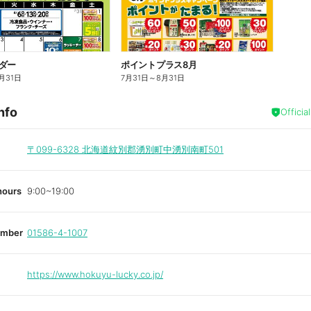
ダー
ポイントプラス8月
月31日
7月31日
～
8月31日
nfo
Officia
〒099-6328
北海道紋別郡湧別町中湧別南町501
hours
9:00~19:00
umber
01586-4-1007
https://www.hokuyu-lucky.co.jp/