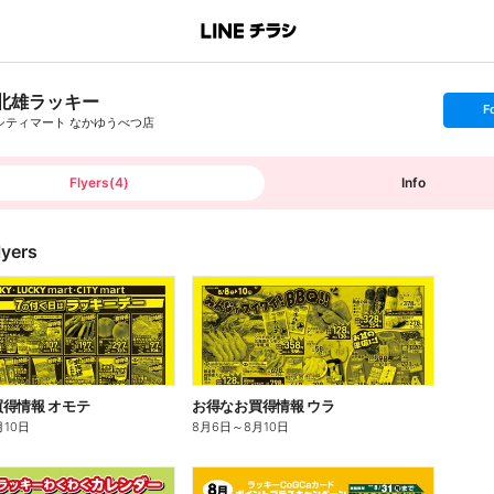
北雄ラッキー
s
F
e
シティマート なかゆうべつ店
t
f
o
l
l
Flyers
(
4
)
Info
o
w
lyers
得情報 オモテ
お得なお買得情報 ウラ
月10日
8月6日
～
8月10日