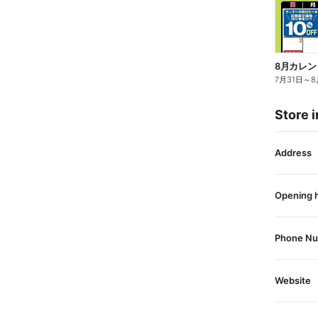
8月カレン
7月31日
～
8
Store i
Address
Opening 
Phone N
Website