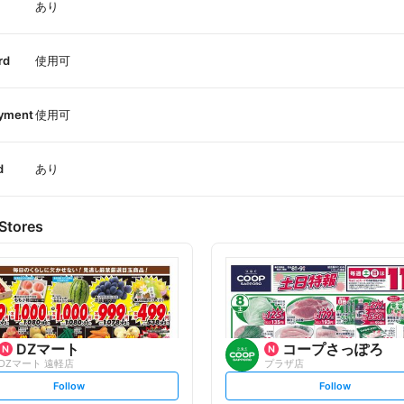
あり
rd
使用可
ayment
使用可
d
あり
Stores
DZマート
コープさっぽろ
DZマート 遠軽店
プラザ店
s
s
Follow
Follow
e
e