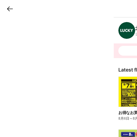
LINEチラシ
B
r
a
n
c
h
T
o
p
Latest f
お得なお買
8月6日
～
8