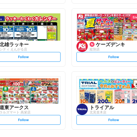
t
t
f
f
o
o
l
l
l
l
o
o
En
w
w
北雄ラッキー
ケーズデンキ
シティ えんがる店
紋別店
s
s
Follow
Follow
e
e
t
t
f
f
o
o
l
l
l
l
o
o
w
w
道東アークス
トライアル
ラルズマート 高栄店
北見並木店
s
s
Follow
Follow
e
e
t
t
f
f
o
o
l
l