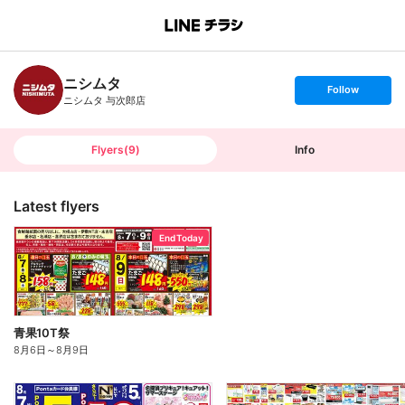
B
r
a
n
ニシムタ
c
s
Follow
h
e
ニシムタ 与次郎店
T
t
o
f
p
o
l
l
Flyers
(
9
)
Info
o
w
Latest flyers
End Today
青果10T祭
8月6日
～
8月9日