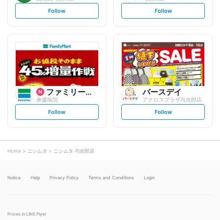
s
s
Follow
Follow
e
e
t
t
f
f
o
o
l
l
l
l
o
o
w
w
ファミリーマート
バースデイ
米盛病院
アクロスプラザ与次郎店
s
s
Follow
Follow
e
e
t
t
f
f
o
o
l
l
l
l
o
o
Home
ニシムタ
ニシムタ 与次郎店
w
w
Notice
Help
Privacy Policy
Terms and Conditions
Login
Prices in LINE Flyer