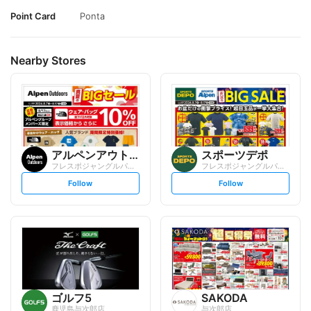
Point Card
Ponta
Nearby Stores
アルペンアウトドアーズ
スポーツデポ
フレスポジャングルパーク店
フレスポジャングルパーク店
s
s
Follow
Follow
e
e
t
t
f
f
o
o
l
l
l
l
o
o
w
w
ゴルフ5
SAKODA
鹿児島与次郎店
与次郎店