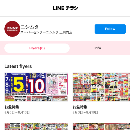
B
r
a
n
ニシムタ
c
s
Follow
h
e
スーパーセンターニシムタ 上川内店
T
t
o
f
p
o
l
l
Flyers
(
6
)
Info
o
w
Latest flyers
お盆特集
お盆特集
8月6日
～
8月16日
8月6日
～
8月16日