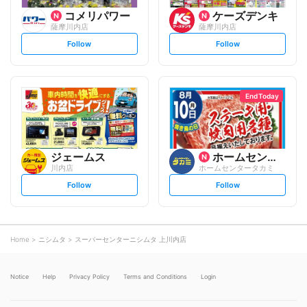
コメリパワー
ケーズデンキ
薩摩川内店
薩摩川内店
s
s
Follow
Follow
e
e
t
t
f
f
o
o
l
l
l
l
o
o
End Today
w
w
ジェームス
ホームセンタータカミ
川内店
ホームセンタータカミ
s
s
Follow
Follow
e
e
t
t
f
f
o
o
l
l
l
l
o
o
Home
ニシムタ
スーパーセンターニシムタ 上川内店
w
w
Notice
Help
Privacy Policy
Terms and Conditions
Login