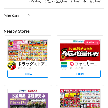
・PayPay・d払い・楽天Pay・auPay・ゆうちょPay
Point Card
Ponta
Nearby Stores
End Today
ドラッグストアモリ
ファミリーマート
川内宮内店
川内宮内町
s
s
Follow
Follow
e
e
t
t
f
f
o
o
l
l
l
l
o
o
w
w