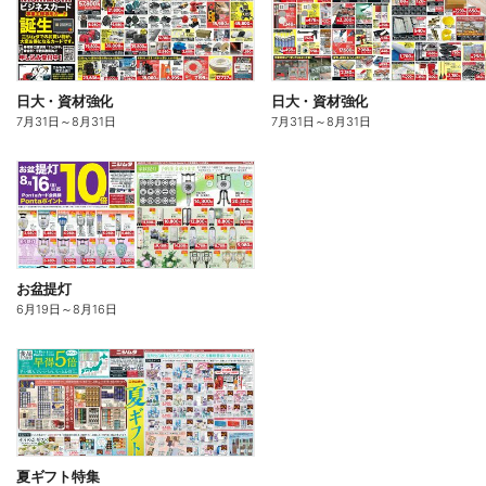
日大・資材強化
日大・資材強化
7月31日
～
8月31日
7月31日
～
8月31日
お盆提灯
6月19日
～
8月16日
夏ギフト特集