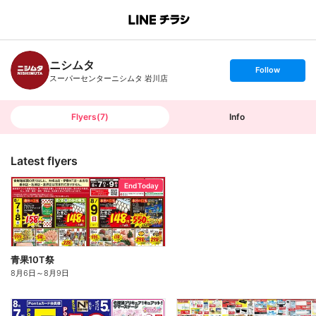
B
r
a
n
ニシムタ
c
s
Follow
h
e
スーパーセンターニシムタ 岩川店
T
t
o
f
p
o
l
l
Flyers
(
7
)
Info
o
w
Latest flyers
End Today
青果10T祭
8月6日
～
8月9日