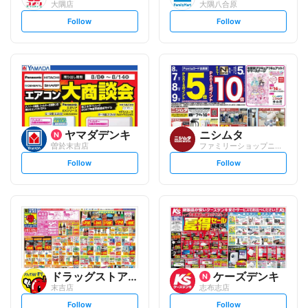
大隅店
大隅八合原
s
s
Follow
Follow
e
e
t
t
f
f
o
o
l
l
l
l
o
o
w
w
ヤマダデンキ
ニシムタ
曽於末吉店
ファミリーショップニシムタ 末吉店
s
s
Follow
Follow
e
e
t
t
f
f
o
o
l
l
l
l
o
o
w
w
ドラッグストアモリ
ケーズデンキ
末吉店
志布志店
s
s
Follow
Follow