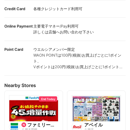
Credit Card
各種クレジットカード利用可
Online Payment
主要電子マネー/Pay利用可
詳しくは店舗へお問い合わせ下さい
Point Card
ウエルシアメンバー限定
WAON POINTは100円(税抜)お買上げごとに1ポイン
ト、
Vポイントは200円(税抜)お買上げごとに1ポイント進
呈致します。
ポイントが付かない商品もございます。
Nearby Stores
End Today
ファミリーマート
アベイル
八潮大曽根
八潮店