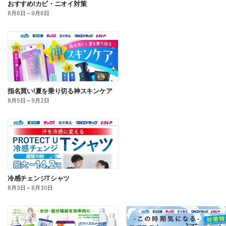
おすすめ!カビ・ニオイ対策
8月6日
～
9月6日
指名買い!夏を乗り切る神スキンケア
8月5日
～
9月2日
冷感チェンジTシャツ
8月3日
～
8月30日