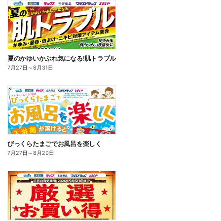
夏のかゆいかぶれ気になる!肌トラブル
7月27日
～
8月31日
びっくらたまごでお風呂を楽しく
7月27日
～
8月29日