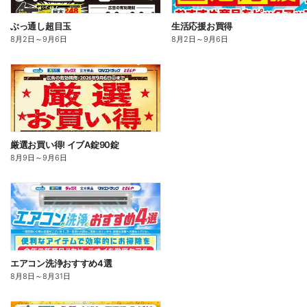
ぶっ通し超目玉
生活応援お買得
8月2日
～
9月6日
8月2日
～
9月6日
厳選お買い得! イブA錠90錠
8月9日
～
9月6日
エアコン洗浄おすすめ4選
8月8日
～
8月31日