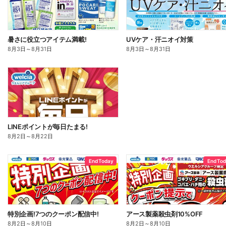
暑さに役立つアイテム満載!
UVケア・汗ニオイ対策
8月3日
～
8月31日
8月3日
～
8月31日
LINEポイントが毎日たまる!
8月2日
～
8月22日
End Today
End To
特別企画!7つのクーポン配信中!
アース製薬殺虫剤10%OFF
8月2日
～
8月10日
8月2日
～
8月10日