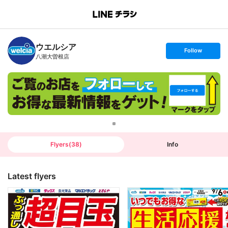
B
r
a
n
ウエルシア
c
s
Follow
h
e
八潮大曽根店
T
t
o
f
p
o
l
l
o
w
Flyers
(
38
)
Info
Latest flyers