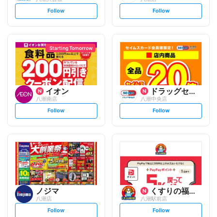
s
s
Follow
Follow
e
e
t
t
f
f
o
o
l
l
l
l
o
o
Starting Tomorrow
w
w
イオン
ドラッグセイムス
八潮南店
八潮中央店
s
s
Follow
Follow
e
e
t
t
f
f
o
o
l
l
l
l
o
o
w
w
ノジマ
くすりの福太郎
八潮店
八潮駅前店
s
s
Follow
Follow
e
e