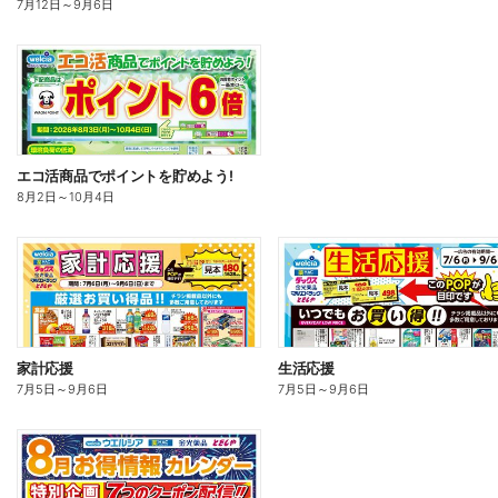
7月12日
～
9月6日
エコ活商品でポイントを貯めよう!
8月2日
～
10月4日
家計応援
生活応援
7月5日
～
9月6日
7月5日
～
9月6日