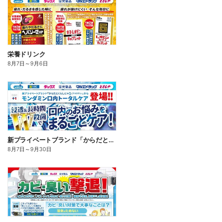
栄養ドリンク
8月7日
～
9月6日
新プライベートブランド「からだとくらしに+1(プラスワン)」よりモンダミン口内トータルケア登場!
8月7日
～
9月30日