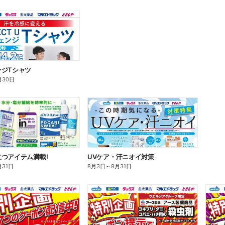
ンジTシャツ
月30日
つアイテム満載!
UVケア・汗ニオイ対策
月31日
8月3日
～
8月31日