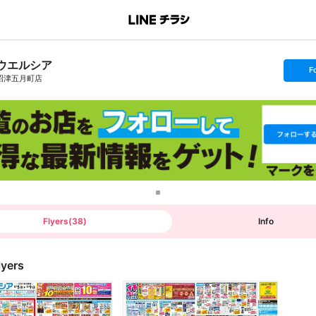
ウエルシア
s
F
e
沼津五月町店
t
f
o
l
l
o
w
Flyers
(
38
)
Info
lyers