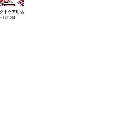
n
クトケア用品10%OFF
ロリエ全品10%OFF
キ
～
8月10日
8月2日
～
8月10日
8