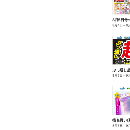
8月5日号
8月4日
～
8
ぶっ通し
8月2日
～
9
指名買い!
8月5日
～
9