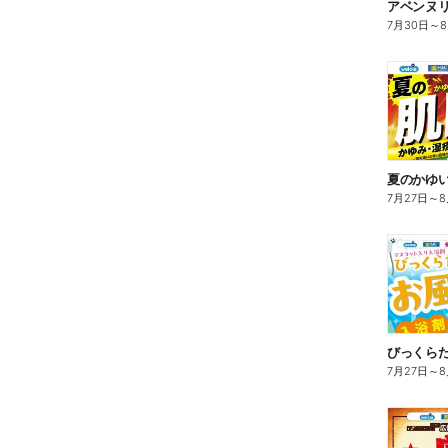
7月30日
～
夏のかゆ
7月27日
～
8
びっくら
7月27日
～
8