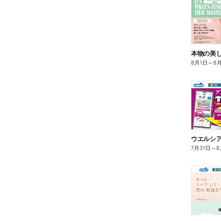
本物の美
8月1日
～
8
7月31日
～
8