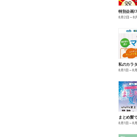
特別企画!
8月2日
～
8
8月1日
～
8
まとめ髪で
8月1日
～
8