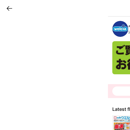
LINEチラシ
B
r
a
n
c
h
T
o
p
Latest f