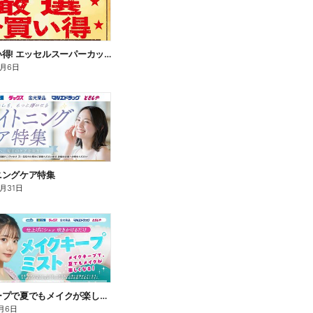
厳選お買い得! エッセルスーパーカップ
9月6日
ニングケア特集
8月31日
メイクキープで夏でもメイクが楽しくなる!
月6日