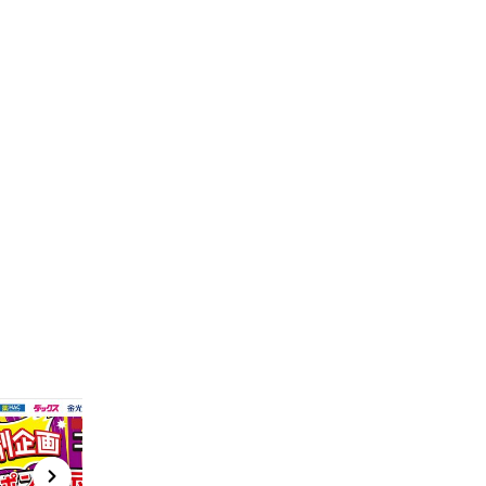
t
x
e