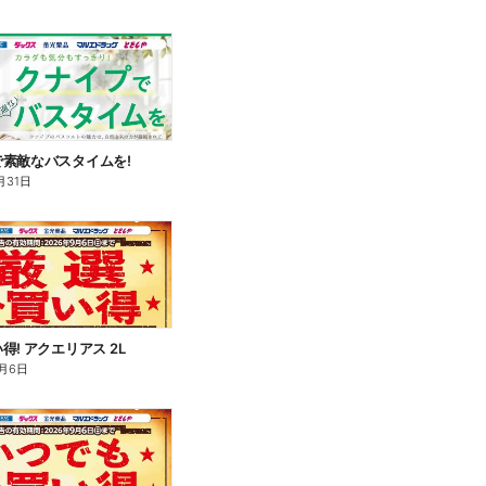
素敵なバスタイムを!
月31日
得! アクエリアス 2L
月6日