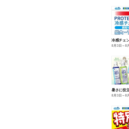
冷感チェ
8月3日
～
8
暑さに役立
8月3日
～
8