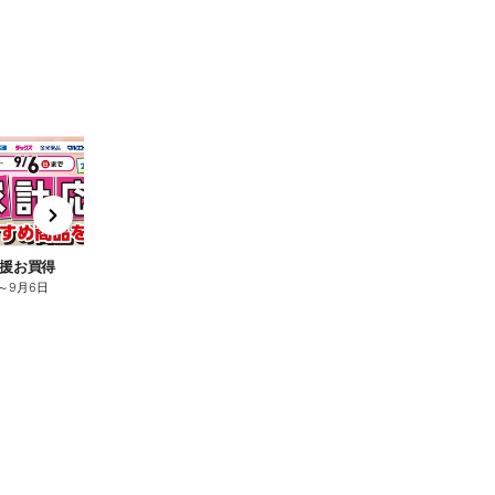
t
x
e
n
援お買得
～
9月6日