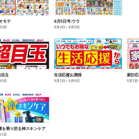
:オモテ
8月5日号:ウラ
月9日
8月4日
～
8月9日
超目玉
生活応援お買得
家計応
月6日
8月2日
～
9月6日
8月2日
夏を乗り切る神スキンケア
月2日