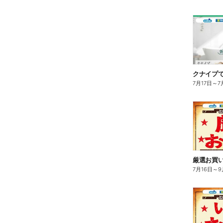
クナイプで
7月17日
～
7
厳選お買い
7月16日
～
9