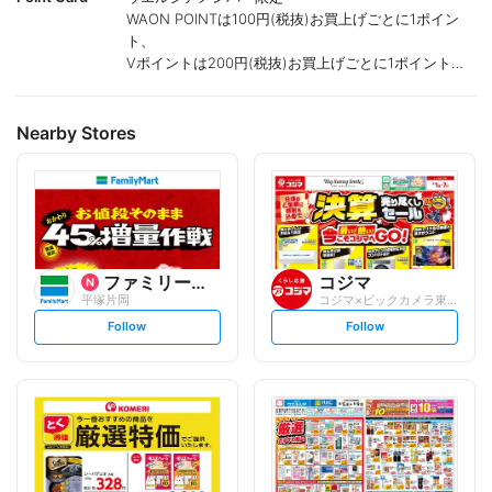
WAON POINTは100円(税抜)お買上げごとに1ポイン
ト、
Vポイントは200円(税抜)お買上げごとに1ポイント進
呈致します。
ポイントが付かない商品もございます。
Nearby Stores
ファミリーマート
コジマ
平塚片岡
コジマ×ビックカメラ東海大学東店
s
s
Follow
Follow
e
e
t
t
f
f
o
o
l
l
l
l
o
o
w
w