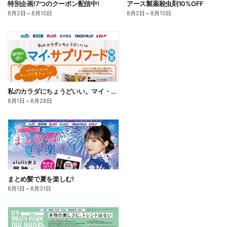
特別企画!7つのクーポン配信中!
アース製薬殺虫剤10%OFF
8月2日
～
8月10日
8月2日
～
8月10日
私のカラダにちょうどいい。マイ・サプリフード
8月1日
～
8月28日
まとめ髪で夏を楽しむ!
8月1日
～
8月31日