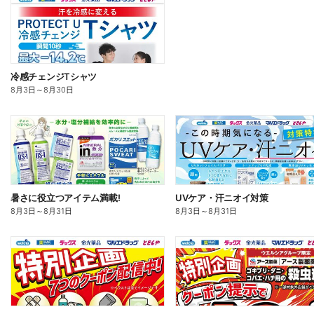
冷感チェンジTシャツ
8月3日
～
8月30日
暑さに役立つアイテム満載!
UVケア・汗ニオイ対策
8月3日
～
8月31日
8月3日
～
8月31日