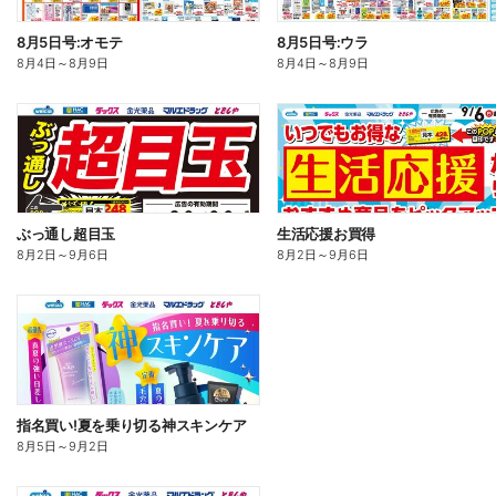
8月5日号:オモテ
8月5日号:ウラ
8月4日
～
8月9日
8月4日
～
8月9日
ぶっ通し超目玉
生活応援お買得
8月2日
～
9月6日
8月2日
～
9月6日
指名買い!夏を乗り切る神スキンケア
8月5日
～
9月2日