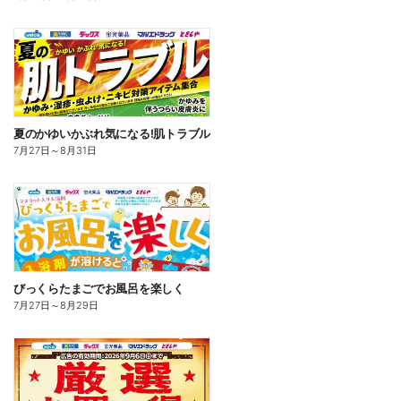
夏のかゆいかぶれ気になる!肌トラブル
7月27日
～
8月31日
びっくらたまごでお風呂を楽しく
7月27日
～
8月29日