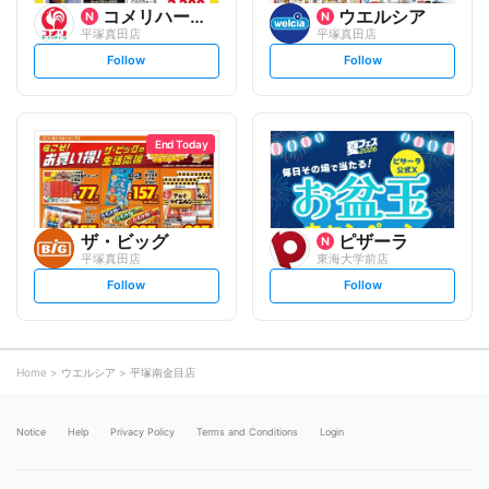
コメリハード&グリーン
ウエルシア
平塚真田店
平塚真田店
s
s
Follow
Follow
e
e
t
t
f
f
o
o
l
l
l
l
o
o
End Today
w
w
ザ・ビッグ
ピザーラ
平塚真田店
東海大学前店
s
s
Follow
Follow
e
e
t
t
f
f
o
o
l
l
l
l
o
o
Home
ウエルシア
平塚南金目店
w
w
Notice
Help
Privacy Policy
Terms and Conditions
Login