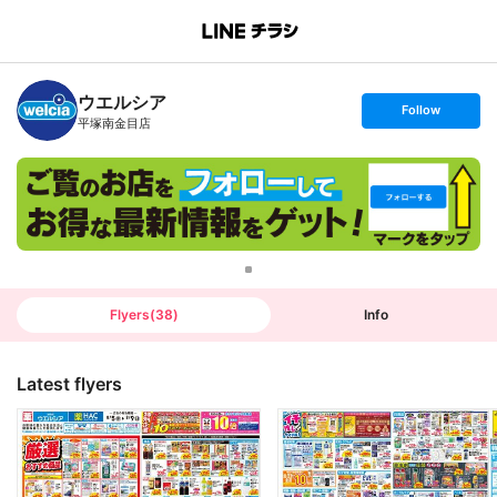
B
r
a
n
ウエルシア
c
s
Follow
h
e
平塚南金目店
T
t
o
f
p
o
l
l
o
w
Flyers
(
38
)
Info
Latest flyers