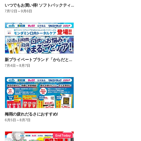
いつでもお買い得! ソフトパックティッシュ
7月12日
～
9月6日
新プライベートブランド「からだとくらしに+1(プラスワン)」よりモンダミン口内トータルケア登場!
7月4日
～
8月7日
梅雨の疲れだるさにおすすめ!
6月5日
～
8月7日
End Today