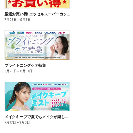
厳選お買い得! エッセルスーパーカップ
7月26日
～
9月6日
ブライトニングケア特集
7月25日
～
8月31日
メイクキープで夏でもメイクが楽しくなる!
7月17日
～
9月6日