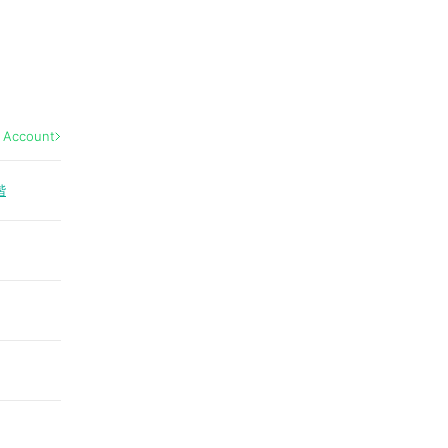
l Account
階