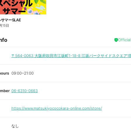
サマーSLAE
月15日
nfo
Officia
〒564-0063
大阪府吹田市江坂町1-18-8 江坂パークサイドスクエア1
hours
09:00~21:00
umber
06-6310-0663
https://www.matsukiyococokara-online.com/store/
なし