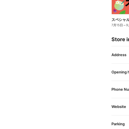
スペシャル
7月15日
～
9
Store i
Address
Opening 
Phone N
Website
Parking