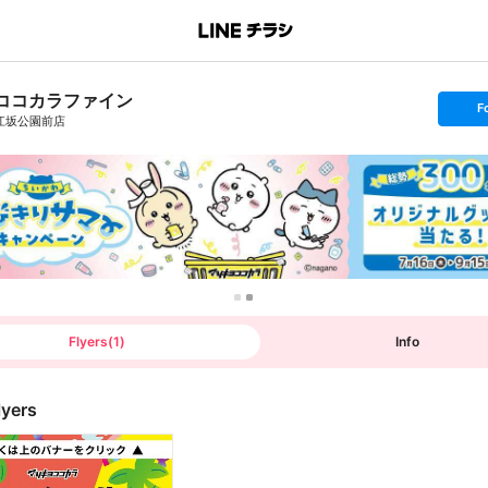
ココカラファイン
s
F
e
江坂公園前店
t
f
o
l
l
o
w
Flyers
(
1
)
Info
lyers