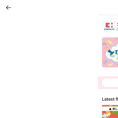
LINEチラシ
B
r
a
n
c
h
T
o
p
Latest f