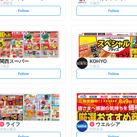
江坂駅北
江坂店
s
s
Follow
Follow
e
e
t
t
f
f
o
o
l
l
l
l
o
o
w
w
関西スーパー
KOHYO
江坂店
江坂店
s
s
Follow
Follow
e
e
t
t
f
f
o
o
l
l
l
l
o
o
w
w
ライフ
ウエルシア
緑地公園店
吹田泉店
s
s
Follow
Follow