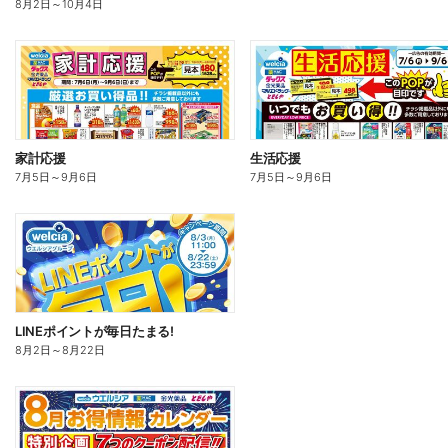
8月2日
～
10月4日
家計応援
生活応援
7月5日
～
9月6日
7月5日
～
9月6日
LINEポイントが毎日たまる!
8月2日
～
8月22日