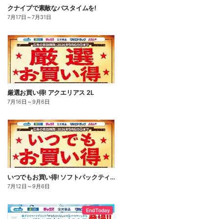
クナイプで素敵なバスタイムを!
7月17日
～
7月31日
厳選お買い得! アクエリアス 2L
7月16日
～
9月6日
いつでもお買い得! ソフトパックティッシュ
7月12日
～
9月6日
End Today