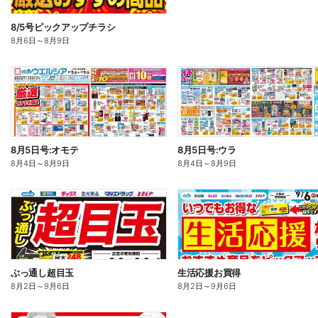
8/5号ピックアップチラシ
8月6日
～
8月9日
8月5日号:オモテ
8月5日号:ウラ
8月4日
～
8月9日
8月4日
～
8月9日
ぶっ通し超目玉
生活応援お買得
8月2日
～
9月6日
8月2日
～
9月6日