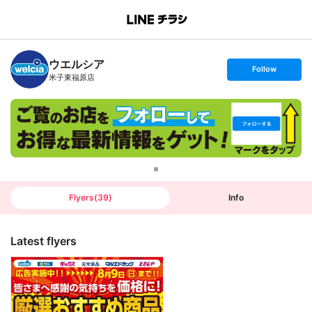
B
r
a
n
ウエルシア
c
s
Follow
h
e
米子東福原店
T
t
o
f
p
o
l
l
o
w
Flyers
(
39
)
Info
Latest flyers