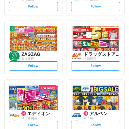
s
s
Follow
Follow
e
e
t
t
f
f
o
o
l
l
l
l
o
o
w
w
ZAGZAG
ドラッグストアウェルネス
東福原店
上福原店
s
s
Follow
Follow
e
e
t
t
f
f
o
o
l
l
l
l
o
o
End Today
w
w
エディオン
アルペン
米子新開店
米子店
s
s
Follow
Follow
e
e