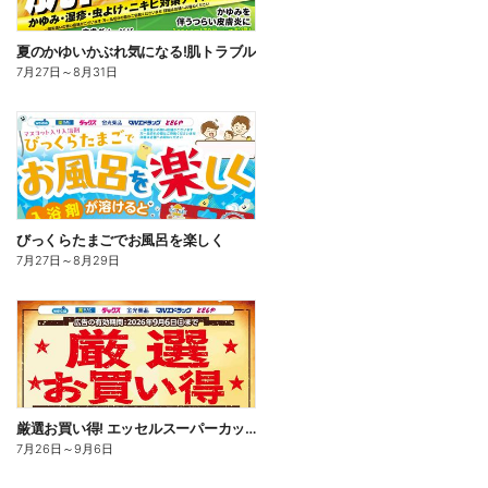
夏のかゆいかぶれ気になる!肌トラブル
7月27日
～
8月31日
びっくらたまごでお風呂を楽しく
7月27日
～
8月29日
厳選お買い得! エッセルスーパーカップ
7月26日
～
9月6日