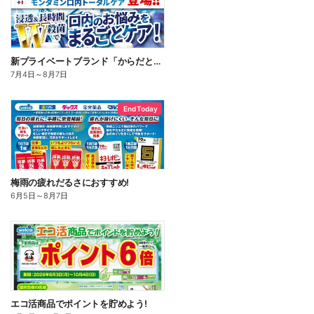
新プライベートブランド「からだとくらしに+1(プラスワン)」よりモンダミン口内トータルケア登場!
7月4日
～
8月7日
End Today
梅雨の疲れだるさにおすすめ!
6月5日
～
8月7日
エコ活商品でポイントを貯めよう!