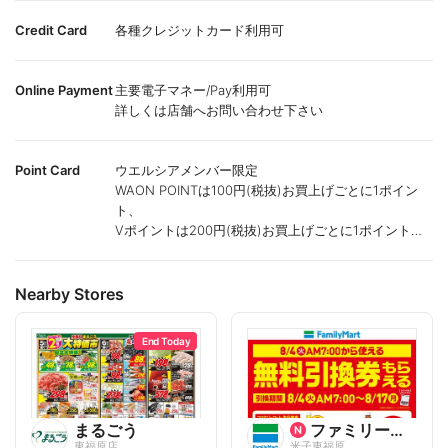
Credit Card
各種クレジットカード利用可
Online Payment
主要電子マネー/Pay利用可
詳しくは店舗へお問い合わせ下さい
Point Card
ウエルシアメンバー限定
WAON POINTは100円(税抜)お買上げごとに1ポイン
ト、
Vポイントは200円(税抜)お買上げごとに1ポイント進
呈致します。
ポイントが付かない商品もございます。
Nearby Stores
End Today
まるごう
ファミリーマート
東福原店
米子東福原