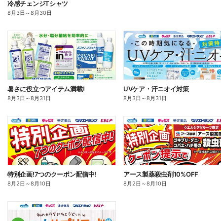
冷感チェンジTシャツ
8月3日
～
8月30日
暑さに役立つアイテム満載!
UVケア・汗ニオイ対策
8月3日
～
8月31日
8月3日
～
8月31日
特別企画!7つのクーポン配信中!
アース製薬殺虫剤10%OFF
8月2日
～
8月10日
8月2日
～
8月10日