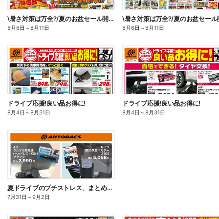
\暑さ対策は万全?/夏のお盆セール開催!
8月6日
～
8月11日
8月6日
～
8月11日
ドライブ応援!良い品お得に!
ドライブ応援!良い品お得に!
8月4日
～
8月31日
8月4日
～
8月31日
夏ドライブのプチストレス、まとめて解決!
7月31日
～
9月2日