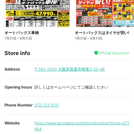
オートバックス車検
オートバックスはタイヤが安い!
7月31日
～
8月31日
7月31日
～
8月31日
Store info
Official Account
Address
〒562-0004
大阪府箕面市牧落3-20-48
Opening hours
詳しくはホームページにてご確認ください
Phone Number
072-721-5111
Website
https://www.autobacs.com/store/top/top?store=071
454