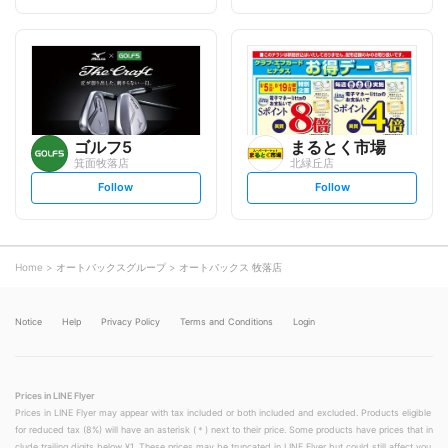
t
t
f
f
o
o
l
l
l
l
o
o
w
w
ゴルフ5
まるとく市場
箕面牧落店
北緑丘店
s
s
Follow
Follow
e
e
t
t
f
f
o
o
l
l
l
l
o
o
Home
オートバックスグループ
オートバックス 牧落店
w
w
Notice
Help
Privacy Policy
Terms and Conditions
Login
Prices in LINE Flyer
Prices in LINE Flyer may appear with tax included or both included and excluded. Products eligible
for reduced tax (8%) will have an asterisk (＊) next to their price. Some products have prices that in
clude trailing digits below ¥1. These prices may be truncated in LINE Flyer but could still affect you