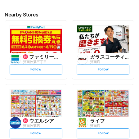
Nearby Stores
ファミリーマート
ガラスコーティング専門店NO...
箕面牧落三丁目
箕面店
s
s
Follow
Follow
e
e
t
t
f
f
o
o
l
l
l
l
o
o
w
w
ウエルシア
ライフ
箕面牧落店
箕面店
s
s
Follow
Follow
e
e