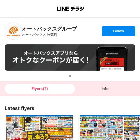
B
r
a
n
オートバックスグループ
c
s
Follow
h
e
オートバックス 牧落店
T
t
o
f
p
o
l
l
o
w
Flyers
(
7
)
Info
Latest flyers