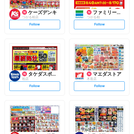
ケーズデンキ
ファミリーマート
つがる柏店
つがる柏
s
s
Follow
Follow
e
e
t
t
f
f
o
o
l
l
l
l
o
o
w
w
タケダスポーツ
マエダストア
柏店
木造店
s
s
Follow
Follow
e
e
t
t
f
f
o
o
l
l
l
l
o
o
w
w