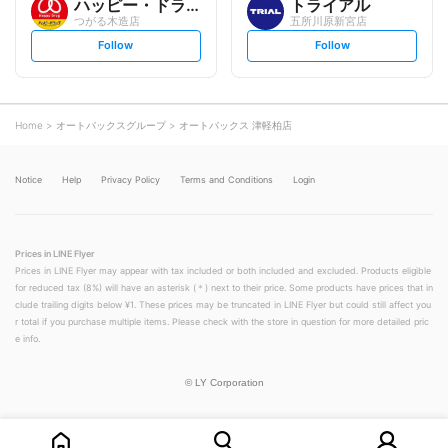
ハッピー・ドラッグ
トライアル
つがる木造店
五所川原新宮店
s
s
Follow
Follow
e
e
t
t
f
f
o
o
l
l
l
l
o
o
Home
オートバックスグループ
オートバックス 津軽柏店
w
w
Notice
Help
Privacy Policy
Terms and Conditions
Login
Prices in LINE Flyer
Prices in LINE Flyer may appear with tax included or both included and excluded. Products eligible
for reduced tax (8%) will have an asterisk (＊) next to their price. Some products have prices that in
clude trailing digits below ¥1. These prices may be truncated in LINE Flyer but could still affect you
r total if you purchase multiple items. Please check with the store in question for more detailed pric
e info.
©
LY Corporation