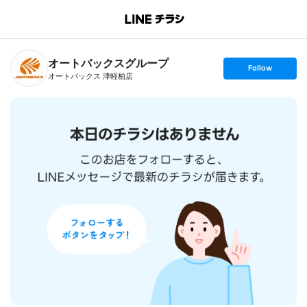
B
r
a
n
オートバックスグループ
c
s
Follow
h
e
オートバックス 津軽柏店
T
t
o
f
p
o
l
l
o
w