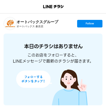
B
r
a
n
オートバックスグループ
c
s
Follow
h
e
オートバックス 倉吉店
T
t
o
f
p
o
l
l
o
w