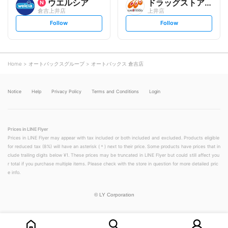
ウエルシア
ドラッグストアウェルネス
倉吉上井店
上井店
s
s
Follow
Follow
e
e
t
t
f
f
o
o
l
l
l
l
o
o
Home
オートバックスグループ
オートバックス 倉吉店
w
w
Notice
Help
Privacy Policy
Terms and Conditions
Login
Prices in LINE Flyer
Prices in LINE Flyer may appear with tax included or both included and excluded. Products eligible
for reduced tax (8%) will have an asterisk (＊) next to their price. Some products have prices that in
clude trailing digits below ¥1. These prices may be truncated in LINE Flyer but could still affect you
r total if you purchase multiple items. Please check with the store in question for more detailed pric
e info.
©
LY Corporation