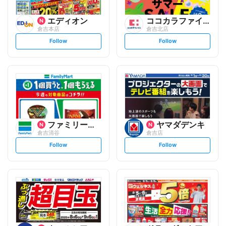
エディオン
ココカラファイン
倉吉本店
倉吉北店
s
s
Follow
Follow
e
e
t
t
f
f
o
o
l
l
l
l
o
o
w
w
ファミリーマート
ヤマダデンキ
倉吉清谷
倉吉店
s
s
Follow
Follow
e
e
t
t
f
f
o
o
l
l
l
l
o
o
w
w