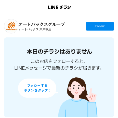
B
r
a
n
オートバックスグループ
c
s
Follow
h
e
オートバックス 東戸塚店
T
t
o
f
p
o
l
l
o
w