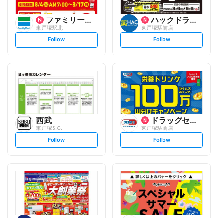
ファミリーマート
ハックドラッグ
東戸塚駅北
東戸塚駅前店
s
s
Follow
Follow
e
e
t
t
f
f
o
o
l
l
l
l
o
o
w
w
西武
ドラッグセイムス
東戸塚S.C.
東戸塚駅前店
s
s
Follow
Follow
e
e
t
t
f
f
o
o
l
l
l
l
o
o
w
w