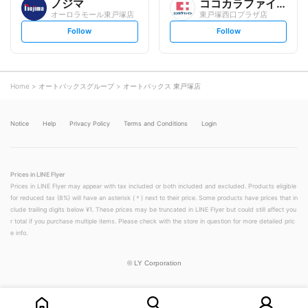
ノジマ
ココカラファイン
オーロラモール東戸塚店
東戸塚西口プラザ店
s
s
Follow
Follow
e
e
t
t
f
f
o
o
l
l
l
l
o
o
Home
オートバックスグループ
オートバックス 東戸塚店
w
w
Notice
Help
Privacy Policy
Terms and Conditions
Login
Prices in LINE Flyer
Prices in LINE Flyer may appear with tax included or both included and excluded. Products eligible
for reduced tax (8%) will have an asterisk (＊) next to their price. Some products have prices that in
clude trailing digits below ¥1. These prices may be truncated in LINE Flyer but could still affect you
r total if you purchase multiple items. Please check with the store in question for more detailed pric
e info.
©
LY Corporation